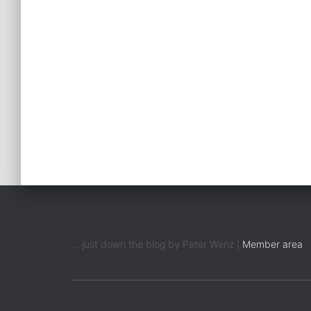
... just down the blog by Peter Wenz |
Member area