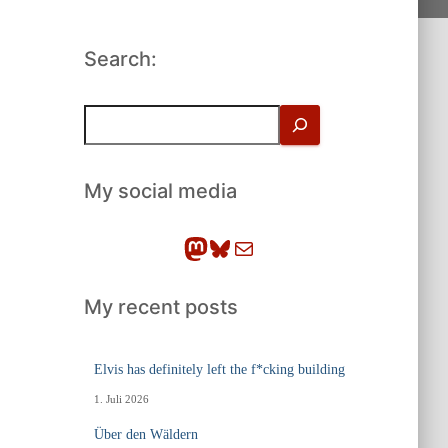
Search:
S
u
c
h
My social media
e
n
Mastodon
Bluesky
E-Mail
My recent posts
Elvis has definitely left the f*cking building
1. Juli 2026
Über den Wäldern