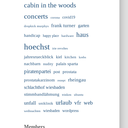
cabin in the woods
concerts
covid19
corona
frank turner
garten
dropkick murphys
haus
handicap
happy place
hardware
hoechst
irie revoltes
jahresrueckblick
kiel
kitchen
krebs
nachbarn
palais sparta
nudity
piratenpartei
prostata
post
rheingau
prostatakarzinom
rezept
schlachthof wiesbaden
stimmbandlähmung
trinken
ubuntu
urlaub
vfr
web
unfall
uniklinik
wiesbaden
wordpress
weihnachten
Members