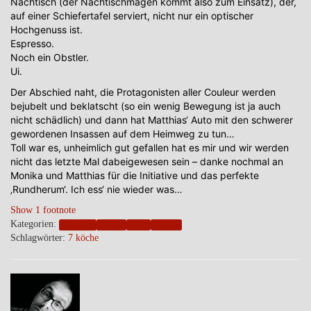
Nachtisch (der Nachtischmagen kommt also zum Einsatz), der,
auf einer Schiefertafel serviert, nicht nur ein optischer
Hochgenuss ist.
Espresso.
Noch ein Obstler.
Ui.
Der Abschied naht, die Protagonisten aller Couleur werden
bejubelt und beklatscht (so ein wenig Bewegung ist ja auch
nicht schädlich) und dann hat Matthias‘ Auto mit den schwerer
gewordenen Insassen auf dem Heimweg zu tun…
Toll war es, unheimlich gut gefallen hat es mir und wir werden
nicht das letzte Mal dabeigewesen sein – danke nochmal an
Monika und Matthias für die Initiative und das perfekte
‚Rundherum‘. Ich ess‘ nie wieder was…
Show 1 footnote
Kategorien:
blogpost
family
food
friends
Schlagwörter:
7 köche