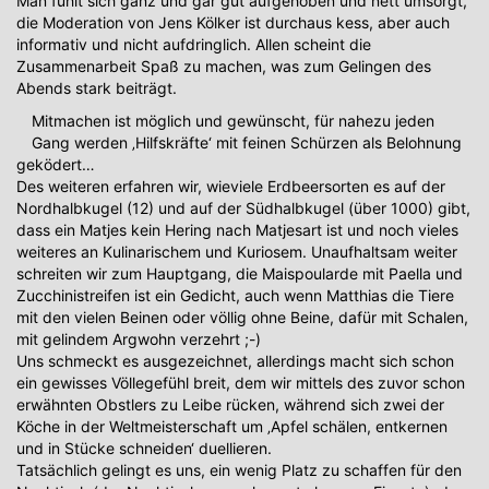
Man fühlt sich ganz und gar gut aufgehoben und nett umsorgt,
die Moderation von Jens Kölker ist durchaus kess, aber auch
informativ und nicht aufdringlich. Allen scheint die
Zusammenarbeit Spaß zu machen, was zum Gelingen des
Abends stark beiträgt.
Mitmachen ist möglich und gewünscht, für nahezu jeden
Gang werden ‚Hilfskräfte‘ mit feinen Schürzen als Belohnung
geködert…
Des weiteren erfahren wir, wieviele Erdbeersorten es auf der
Nordhalbkugel (12) und auf der Südhalbkugel (über 1000) gibt,
dass ein Matjes kein Hering nach Matjesart ist und noch vieles
weiteres an Kulinarischem und Kuriosem. Unaufhaltsam weiter
schreiten wir zum Hauptgang, die Maispoularde mit Paella und
Zucchinistreifen ist ein Gedicht, auch wenn Matthias die Tiere
mit den vielen Beinen oder völlig ohne Beine, dafür mit Schalen,
mit gelindem Argwohn verzehrt ;-)
Uns schmeckt es ausgezeichnet, allerdings macht sich schon
ein gewisses Völlegefühl breit, dem wir mittels des zuvor schon
erwähnten Obstlers zu Leibe rücken, während sich zwei der
Köche in der Weltmeisterschaft um ‚Apfel schälen, entkernen
und in Stücke schneiden‘ duellieren.
Tatsächlich gelingt es uns, ein wenig Platz zu schaffen für den