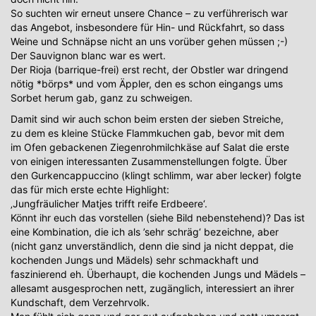
So suchten wir erneut unsere Chance – zu verführerisch war
das Angebot, insbesondere für Hin- und Rückfahrt, so dass
Weine und Schnäpse nicht an uns vorüber gehen müssen ;-)
Der Sauvignon blanc war es wert.
Der Rioja (barrique-frei) erst recht, der Obstler war dringend
nötig *börps* und vom Äppler, den es schon eingangs ums
Sorbet herum gab, ganz zu schweigen.
Damit sind wir auch schon beim ersten der sieben Streiche,
zu dem es kleine Stücke Flammkuchen gab, bevor mit dem
im Ofen gebackenen Ziegenrohmilchkäse auf Salat die erste
von einigen interessanten Zusammenstellungen folgte. Über
den Gurkencappuccino (klingt schlimm, war aber lecker) folgte
das für mich erste echte Highlight:
‚Jungfräulicher Matjes trifft reife Erdbeere‘.
Könnt ihr euch das vorstellen (siehe Bild nebenstehend)? Das ist
eine Kombination, die ich als ’sehr schräg‘ bezeichne, aber
(nicht ganz unverständlich, denn die sind ja nicht deppat, die
kochenden Jungs und Mädels) sehr schmackhaft und
faszinierend eh. Überhaupt, die kochenden Jungs und Mädels –
allesamt ausgesprochen nett, zugänglich, interessiert an ihrer
Kundschaft, dem Verzehrvolk.