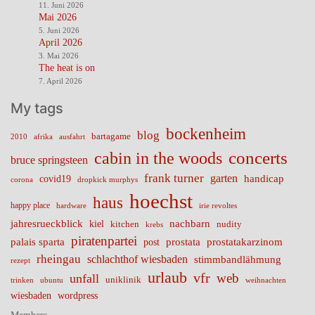
11. Juni 2026
Mai 2026
5. Juni 2026
April 2026
3. Mai 2026
The heat is on
7. April 2026
My tags
bockenheim
blog
bartagame
2010
ausfahrt
afrika
cabin in the woods
concerts
bruce springsteen
frank turner
garten
handicap
covid19
corona
dropkick murphys
hoechst
haus
happy place
irie revoltes
hardware
nachbarn
jahresrueckblick
kiel
nudity
kitchen
krebs
piratenpartei
palais sparta
prostata
prostatakarzinom
post
rheingau
schlachthof wiesbaden
stimmbandlähmung
rezept
urlaub
vfr
web
unfall
uniklinik
trinken
ubuntu
weihnachten
wiesbaden
wordpress