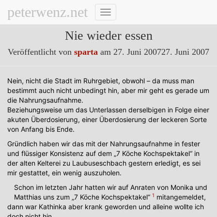
peterwenz.net
Navigation
umschalten
Nie wieder essen
Veröffentlicht von
sparta
am
27. Juni 2007
27. Juni 2007
Nein, nicht die Stadt im Ruhrgebiet, obwohl – da muss man
bestimmt auch nicht unbedingt hin, aber mir geht es gerade um
die Nahrungsaufnahme.
Beziehungsweise um das Unterlassen derselbigen in Folge einer
akuten Überdosierung, einer Überdosierung der leckeren Sorte
von Anfang bis Ende.
Gründlich haben wir das mit der Nahrungsaufnahme in fester
und flüssiger Konsistenz auf dem „7 Köche Kochspektakel“ in
der alten Kelterei zu Laubuseschbach gestern erledigt, es sei
mir gestattet, ein wenig auszuholen.
Schon im letzten Jahr hatten wir auf Anraten von Monika und
1
Matthias uns zum „7 Köche Kochspektakel“
mitangemeldet,
dann war Kathinka aber krank geworden und alleine wollte ich
doch nicht hin.