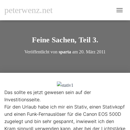
peterwenz.net
N
A
V
I
G
Feine Sachen, Teil 3.
A
T
Veröffentlicht von
sparta
am
20. März 2011
I
O
N
U
M
S
C
Das sollte es jetzt gewesen sein auf der
H
A
Investitionsseite.
L
Für den Urlaub habe ich mir ein Stativ, einen Stativkopf
T
und einen Funk-Fernauslöser für die Canon EOS 500D
E
N
zugelegt und bin sehr gespannt, inwieweit ich den
Kram sinnvoll verwenden kann, aber bei der Lichtstärke