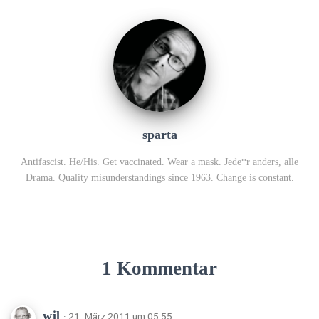
sparta
Antifascist. He/His. Get vaccinated. Wear a mask. Jede*r anders, alle
Drama. Quality misunderstandings since 1963. Change is constant.
1 Kommentar
wjl
· 21. März 2011 um 05:55