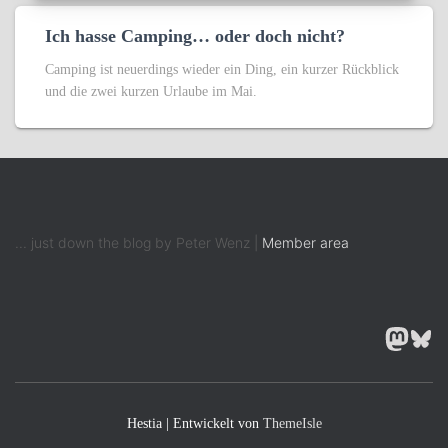
Ich hasse Camping… oder doch nicht?
Camping ist neuerdings wieder ein Ding, ein kurzer Rückblick
und die zwei kurzen Urlaube im Mai.
... just down the blog by Peter Wenz |
Member area
MASTODON
BLUESK
Hestia | Entwickelt von
ThemeIsle