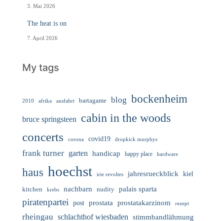
3. Mai 2026
The heat is on
7. April 2026
My tags
bockenheim
blog
bartagame
2010
ausfahrt
afrika
cabin in the woods
bruce springsteen
concerts
covid19
corona
dropkick murphys
frank turner
garten
handicap
happy place
hardware
hoechst
haus
jahresrueckblick
kiel
irie revoltes
nachbarn
palais sparta
nudity
kitchen
krebs
piratenpartei
prostata
prostatakarzinom
post
rezept
rheingau
schlachthof wiesbaden
stimmbandlähmung