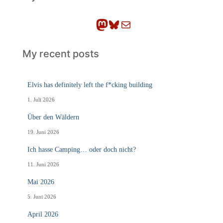
e
n
Mastodon
Bluesky
E-Mail
My recent posts
Elvis has definitely left the f*cking building
1. Juli 2026
Über den Wäldern
19. Juni 2026
Ich hasse Camping… oder doch nicht?
11. Juni 2026
Mai 2026
5. Juni 2026
April 2026