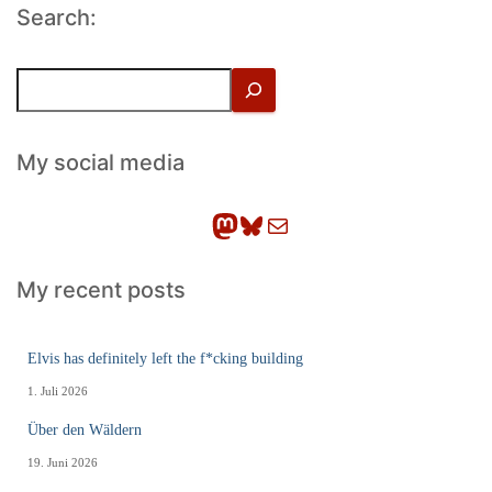
Search:
S
u
c
h
My social media
e
n
Mastodon
Bluesky
E-Mail
My recent posts
Elvis has definitely left the f*cking building
1. Juli 2026
Über den Wäldern
19. Juni 2026