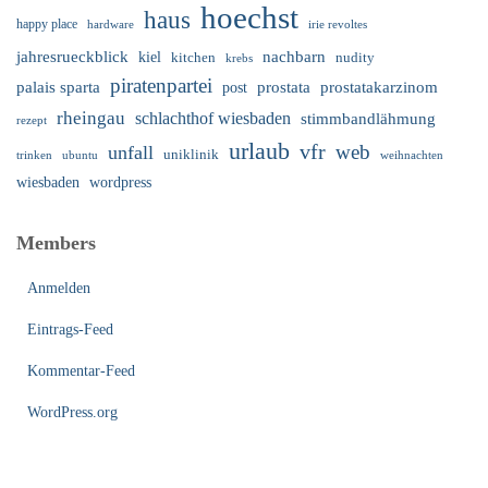
hoechst
haus
happy place
irie revoltes
hardware
nachbarn
jahresrueckblick
kiel
nudity
kitchen
krebs
piratenpartei
palais sparta
prostata
prostatakarzinom
post
rheingau
schlachthof wiesbaden
stimmbandlähmung
rezept
urlaub
vfr
web
unfall
uniklinik
trinken
ubuntu
weihnachten
wiesbaden
wordpress
Members
Anmelden
Eintrags-Feed
Kommentar-Feed
WordPress.org