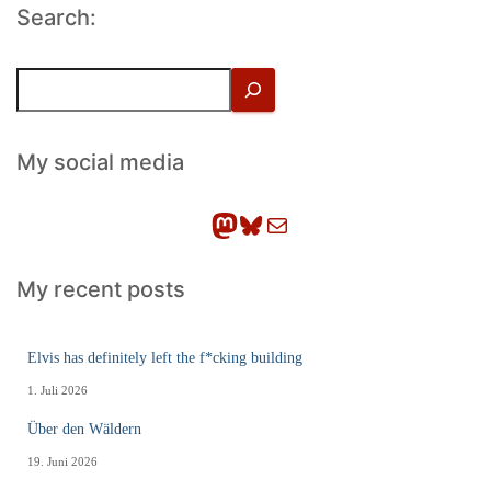
Search:
S
u
c
h
My social media
e
n
Mastodon
Bluesky
E-Mail
My recent posts
Elvis has definitely left the f*cking building
1. Juli 2026
Über den Wäldern
19. Juni 2026