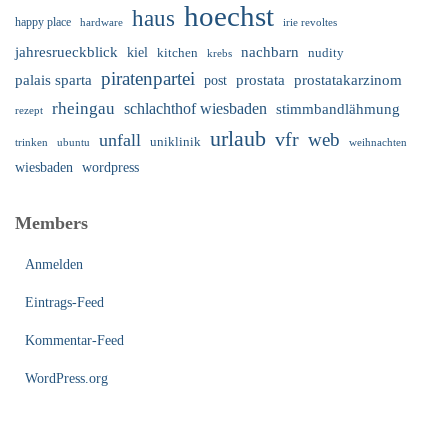
hoechst
haus
happy place
irie revoltes
hardware
nachbarn
jahresrueckblick
kiel
nudity
kitchen
krebs
piratenpartei
palais sparta
prostata
prostatakarzinom
post
rheingau
schlachthof wiesbaden
stimmbandlähmung
rezept
urlaub
vfr
web
unfall
uniklinik
trinken
ubuntu
weihnachten
wiesbaden
wordpress
Members
Anmelden
Eintrags-Feed
Kommentar-Feed
WordPress.org