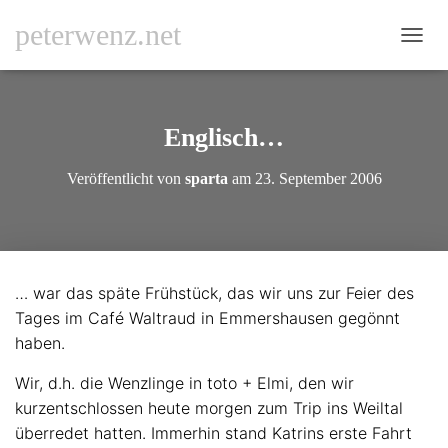
peterwenz.net
N
A
V
I
G
Englisch…
A
T
Veröffentlicht von
sparta
am
23. September 2006
I
O
N
U
M
S
… war das späte Frühstück, das wir uns zur Feier des
C
Tages im Café Waltraud in Emmershausen gegönnt
H
A
haben.
L
T
Wir, d.h. die Wenzlinge in toto + Elmi, den wir
E
kurzentschlossen heute morgen zum Trip ins Weiltal
N
überredet hatten. Immerhin stand Katrins erste Fahrt