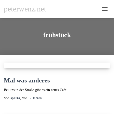
peterwenz.net
NAVI
UMSC
frühstück
Mal was anderes
Bei uns in der Straße gibt es ein neues Café.
Von
sparta
, vor
17 Jahren