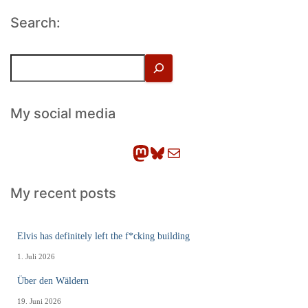
Search:
S
u
c
h
My social media
e
n
Mastodon
Bluesky
E-Mail
My recent posts
Elvis has definitely left the f*cking building
1. Juli 2026
Über den Wäldern
19. Juni 2026