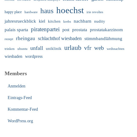
hoechst
haus
happy place
irie revoltes
hardware
nachbarn
jahresrueckblick
kiel
nudity
kitchen
krebs
piratenpartei
palais sparta
prostata
prostatakarzinom
post
rheingau
schlachthof wiesbaden
stimmbandlähmung
rezept
urlaub
vfr
web
unfall
uniklinik
trinken
ubuntu
weihnachten
wiesbaden
wordpress
Members
Anmelden
Eintrags-Feed
Kommentar-Feed
WordPress.org