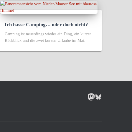
Ich hasse Camping… oder doch nicht?
Camping ist neuerdings wieder ein Ding, ein kurzer
Rückblick und die zwei kurzen Urlaube im Mai.
MASTODON
BLUESKY