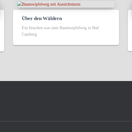
Über den Wäldern
Ein bisschen was zum Baumwipfelweg in Bad
Camberg