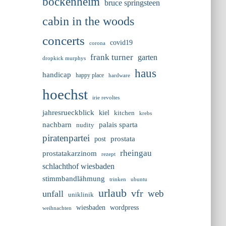
bockenheim
bruce springsteen
cabin in the woods
concerts
covid19
corona
frank turner
garten
dropkick murphys
haus
handicap
happy place
hardware
hoechst
irie revoltes
jahresrueckblick
kiel
kitchen
krebs
nachbarn
palais sparta
nudity
piratenpartei
prostata
post
rheingau
prostatakarzinom
rezept
schlachthof wiesbaden
stimmbandlähmung
trinken
ubuntu
urlaub
vfr
web
unfall
uniklinik
wiesbaden
wordpress
weihnachten