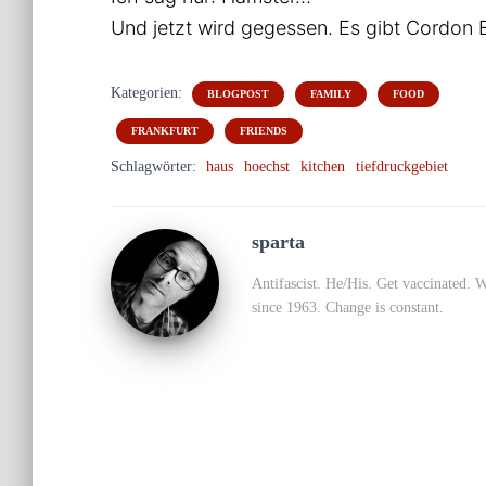
Und jetzt wird gegessen. Es gibt Cordon
Kategorien:
BLOGPOST
FAMILY
FOOD
FRANKFURT
FRIENDS
Schlagwörter:
haus
hoechst
kitchen
tiefdruckgebiet
sparta
Antifascist. He/His. Get vaccinated. 
since 1963. Change is constant.