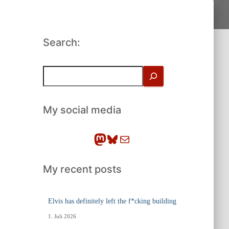
Search:
S
u
c
h
My social media
e
n
Mastodon
Bluesky
E-Mail
My recent posts
Elvis has definitely left the f*cking building
1. Juli 2026