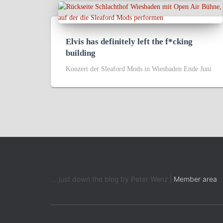
Elvis has definitely left the f*cking
building
Konzert der Sleaford Mods in Wiesbaden Ende Juni
... just down the blog by Peter Wenz |
Member area