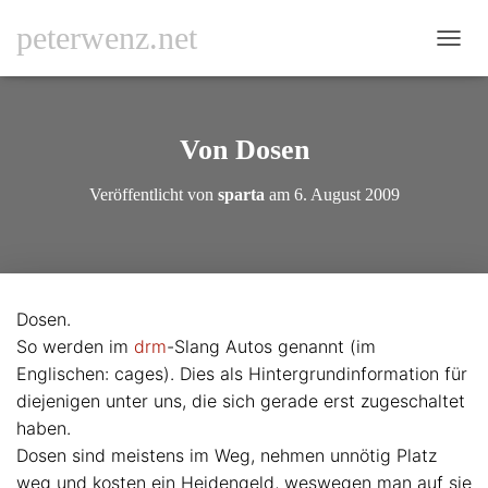
peterwenz.net
N
A
V
I
G
Von Dosen
A
T
Veröffentlicht von
sparta
am
6. August 2009
I
O
N
U
M
S
Dosen.
C
So werden im
drm
-Slang Autos genannt (im
H
A
Englischen: cages). Dies als Hintergrundinformation für
L
diejenigen unter uns, die sich gerade erst zugeschaltet
T
haben.
E
N
Dosen sind meistens im Weg, nehmen unnötig Platz
weg und kosten ein Heidengeld, weswegen man auf sie