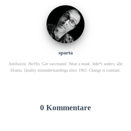
sparta
Antifascist. He/His. Get vaccinated. Wear a mask. Jede*r anders, alle
Drama. Quality misunderstandings since 1963. Change is constant.
0 Kommentare