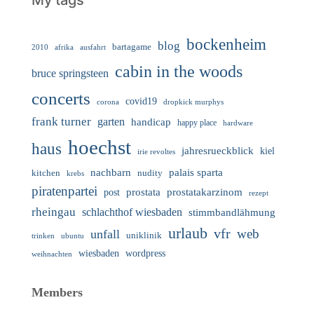
My tags
bockenheim
blog
bartagame
2010
ausfahrt
afrika
cabin in the woods
bruce springsteen
concerts
covid19
corona
dropkick murphys
frank turner
garten
handicap
happy place
hardware
hoechst
haus
jahresrueckblick
kiel
irie revoltes
nachbarn
palais sparta
nudity
kitchen
krebs
piratenpartei
prostata
prostatakarzinom
post
rezept
rheingau
schlachthof wiesbaden
stimmbandlähmung
urlaub
vfr
web
unfall
uniklinik
trinken
ubuntu
wiesbaden
wordpress
weihnachten
Members