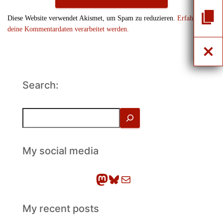
Diese Website verwendet Akismet, um Spam zu reduzieren.
Erfahre, wie
deine Kommentardaten verarbeitet werden.
Search:
S
u
c
h
My social media
e
n
Mastodon
Bluesky
E-Mail
My recent posts