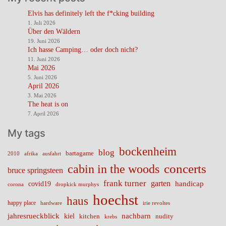
Elvis has definitely left the f*cking building
1. Juli 2026
Über den Wäldern
19. Juni 2026
Ich hasse Camping… oder doch nicht?
11. Juni 2026
Mai 2026
5. Juni 2026
April 2026
3. Mai 2026
The heat is on
7. April 2026
My tags
bockenheim
blog
bartagame
2010
ausfahrt
afrika
cabin in the woods
concerts
bruce springsteen
frank turner
garten
handicap
covid19
corona
dropkick murphys
hoechst
haus
happy place
irie revoltes
hardware
nachbarn
jahresrueckblick
kiel
nudity
kitchen
krebs