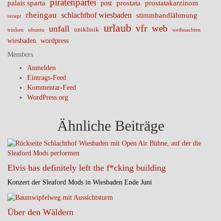
piratenpartei
palais sparta
prostata
prostatakarzinom
post
rheingau
schlachthof wiesbaden
stimmbandlähmung
rezept
urlaub
vfr
web
unfall
uniklinik
trinken
ubuntu
weihnachten
wiesbaden
wordpress
Members
Anmelden
Eintrags-Feed
Kommentar-Feed
WordPress.org
Ähnliche Beiträge
Elvis has definitely left the f*cking building
Konzert der Sleaford Mods in Wiesbaden Ende Juni
Über den Wäldern