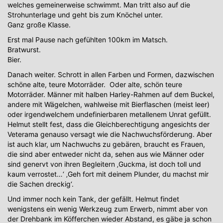
welches gemeinerweise schwimmt. Man tritt also auf die
Strohunterlage und geht bis zum Knöchel unter.
Ganz große Klasse.
Erst mal Pause nach gefühlten 100km im Matsch.
Bratwurst.
Bier.
Danach weiter. Schrott in allen Farben und Formen, dazwischen
schöne alte, teure Motorräder. Oder alte, schön teure
Motorräder. Männer mit halben Harley-Rahmen auf dem Buckel,
andere mit Wägelchen, wahlweise mit Bierflaschen (meist leer)
oder irgendwelchem undefinierbaren metallenem Unrat gefüllt.
Helmut stellt fest, dass die Gleichberechtigung angesichts der
Veterama genauso versagt wie die Nachwuchsförderung. Aber
ist auch klar, um Nachwuchs zu gebären, braucht es Frauen,
die sind aber entweder nicht da, sehen aus wie Männer oder
sind genervt von ihren Begleitern ‚Guckma, ist doch toll und
kaum verrostet…‘ ‚Geh fort mit deinem Plunder, du machst mir
die Sachen dreckig‘.
Und immer noch kein Tank, der gefällt. Helmut findet
wenigstens ein wenig Werkzeug zum Erwerb, nimmt aber von
der Drehbank im Köfferchen wieder Abstand, es gäbe ja schon