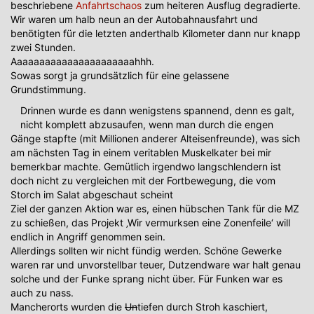
beschriebene
Anfahrtschaos
zum heiteren Ausflug degradierte.
Wir waren um halb neun an der Autobahnausfahrt und
benötigten für die letzten anderthalb Kilometer dann nur knapp
zwei Stunden.
Aaaaaaaaaaaaaaaaaaaaaahhh.
Sowas sorgt ja grundsätzlich für eine gelassene
Grundstimmung.
Drinnen wurde es dann wenigstens spannend, denn es galt,
nicht komplett abzusaufen, wenn man durch die engen
Gänge stapfte (mit Millionen anderer Alteisenfreunde), was sich
am nächsten Tag in einem veritablen Muskelkater bei mir
bemerkbar machte. Gemütlich irgendwo langschlendern ist
doch nicht zu vergleichen mit der Fortbewegung, die vom
Storch im Salat abgeschaut scheint
Ziel der ganzen Aktion war es, einen hübschen Tank für die MZ
zu schießen, das Projekt ‚Wir vermurksen eine Zonenfeile‘ will
endlich in Angriff genommen sein.
Allerdings sollten wir nicht fündig werden. Schöne Gewerke
waren rar und unvorstellbar teuer, Dutzendware war halt genau
solche und der Funke sprang nicht über. Für Funken war es
auch zu nass.
Mancherorts wurden die
Un
tiefen durch Stroh kaschiert,