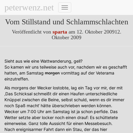
peterwenz.net
Navigation
umschalten
Vom Stillstand und Schlammschlachten
Veröffentlicht von
sparta
am
12. Oktober 2009
12.
Oktober 2009
Sieht aus wie eine Wattwanderung, gell?
So kamen wir uns teilweise auch vor, nachdem wir es geschafft
hatten, am Samstag
morgen
vormittag auf der Veterama
einzutreffen.
Als morgens der Wecker lostobte, lag ein Tag vor mir, der mit
‚Das Schicksal schmeißt dir einen Haufen unterschiedliche
Knüppel zwischen die Beine, selbst schuld, wenn es dir immer
noch Spaß macht‘ hätte überschrieben werden können.
Wecker um 7:00 Uhr am Samstag ist ja schon perfide. Das
Wetter setzte aber locker noch einen drauf: Es schüttetete
eimerweise. Ganz tolle Aussicht für einen Messebesuch.
Nach ereignisarmer Fahrt dann ein Stau, der das hier