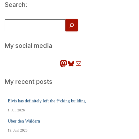
Search:
S
u
c
h
My social media
e
n
Mastodon
Bluesky
E-Mail
My recent posts
Elvis has definitely left the f*cking building
1. Juli 2026
Über den Wäldern
19. Juni 2026