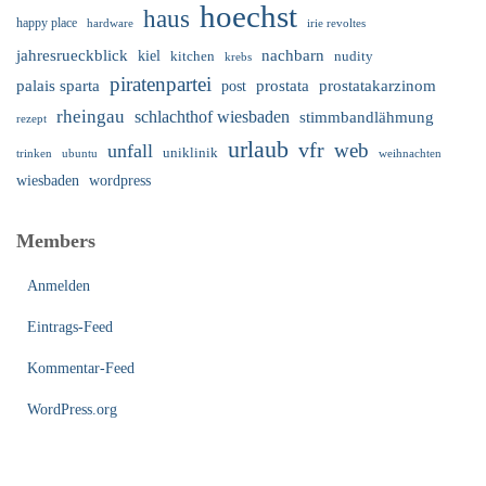
hoechst
haus
happy place
irie revoltes
hardware
nachbarn
jahresrueckblick
kiel
nudity
kitchen
krebs
piratenpartei
palais sparta
prostata
prostatakarzinom
post
rheingau
schlachthof wiesbaden
stimmbandlähmung
rezept
urlaub
vfr
web
unfall
uniklinik
trinken
ubuntu
weihnachten
wiesbaden
wordpress
Members
Anmelden
Eintrags-Feed
Kommentar-Feed
WordPress.org