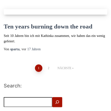
Ten years burning down the road
Seit 10 Jahren bin ich mit Kathinka zusammen, wir haben das ein wenig
gefeiert.
Von
sparta
, vor
17 Jahren
Seitennummerierung
1
2
NÄCHSTE
der
Search:
Beiträge
S
u
c