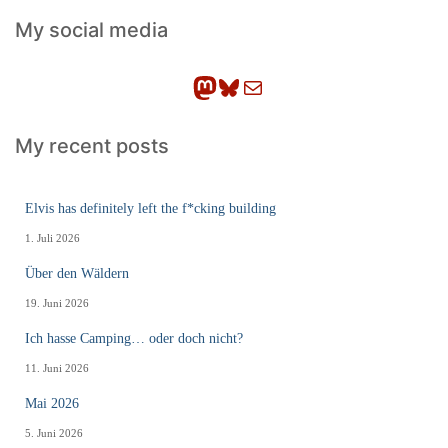
h
My social media
e
n
Mastodon
Bluesky
E-Mail
My recent posts
Elvis has definitely left the f*cking building
1. Juli 2026
Über den Wäldern
19. Juni 2026
Ich hasse Camping… oder doch nicht?
11. Juni 2026
Mai 2026
5. Juni 2026