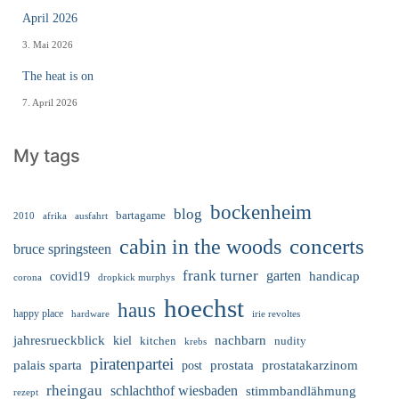
April 2026
3. Mai 2026
The heat is on
7. April 2026
My tags
bockenheim
blog
bartagame
2010
ausfahrt
afrika
cabin in the woods
concerts
bruce springsteen
frank turner
garten
handicap
covid19
corona
dropkick murphys
hoechst
haus
happy place
irie revoltes
hardware
nachbarn
jahresrueckblick
kiel
nudity
kitchen
krebs
piratenpartei
palais sparta
prostata
prostatakarzinom
post
rheingau
schlachthof wiesbaden
stimmbandlähmung
rezept