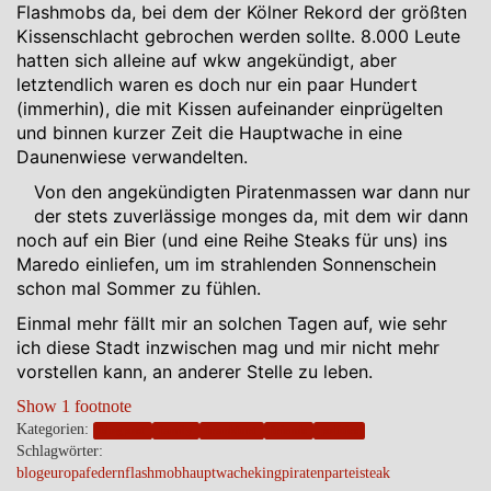
Flashmobs da, bei dem der Kölner Rekord der größten
Kissenschlacht gebrochen werden sollte. 8.000 Leute
hatten sich alleine auf wkw angekündigt, aber
letztendlich waren es doch nur ein paar Hundert
(immerhin), die mit Kissen aufeinander einprügelten
und binnen kurzer Zeit die Hauptwache in eine
Daunenwiese verwandelten.
Von den angekündigten Piratenmassen war dann nur
der stets zuverlässige monges da, mit dem wir dann
noch auf ein Bier (und eine Reihe Steaks für uns) ins
Maredo einliefen, um im strahlenden Sonnenschein
schon mal Sommer zu fühlen.
Einmal mehr fällt mir an solchen Tagen auf, wie sehr
ich diese Stadt inzwischen mag und mir nicht mehr
vorstellen kann, an anderer Stelle zu leben.
Show 1 footnote
Kategorien:
blogpost
family
frankfurt
friends
politics
Schlagwörter:
blog
europa
federn
flashmob
hauptwache
king
piratenpartei
steak