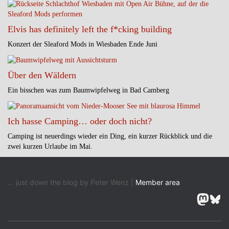
Elvis has definitely left the f*cking building
Konzert der Sleaford Mods in Wiesbaden Ende Juni
Über den Wäldern
Ein bisschen was zum Baumwipfelweg in Bad Camberg
Ich hasse Camping… oder doch nicht?
Camping ist neuerdings wieder ein Ding, ein kurzer Rückblick und die
zwei kurzen Urlaube im Mai.
... just down the blog by Peter Wenz |
Member area
Masto
Blu