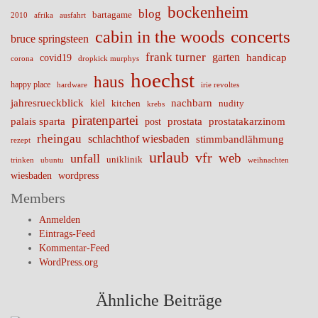
bockenheim
blog
bartagame
2010
ausfahrt
afrika
cabin in the woods
concerts
bruce springsteen
frank turner
garten
handicap
covid19
corona
dropkick murphys
hoechst
haus
happy place
irie revoltes
hardware
nachbarn
jahresrueckblick
kiel
nudity
kitchen
krebs
piratenpartei
palais sparta
prostata
prostatakarzinom
post
rheingau
schlachthof wiesbaden
stimmbandlähmung
rezept
urlaub
vfr
web
unfall
uniklinik
trinken
ubuntu
weihnachten
wiesbaden
wordpress
Members
Anmelden
Eintrags-Feed
Kommentar-Feed
WordPress.org
Ähnliche Beiträge