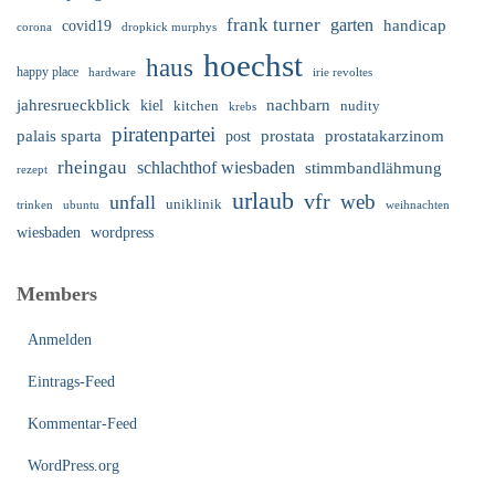
frank turner
garten
handicap
covid19
corona
dropkick murphys
hoechst
haus
happy place
irie revoltes
hardware
nachbarn
jahresrueckblick
kiel
nudity
kitchen
krebs
piratenpartei
palais sparta
prostata
prostatakarzinom
post
rheingau
schlachthof wiesbaden
stimmbandlähmung
rezept
urlaub
vfr
web
unfall
uniklinik
trinken
ubuntu
weihnachten
wiesbaden
wordpress
Members
Anmelden
Eintrags-Feed
Kommentar-Feed
WordPress.org