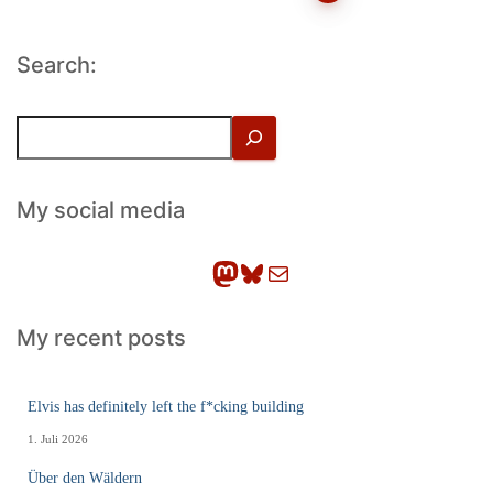
der
Search:
Beiträge
S
u
c
h
My social media
e
n
Mastodon
Bluesky
E-Mail
My recent posts
Elvis has definitely left the f*cking building
1. Juli 2026
Über den Wäldern