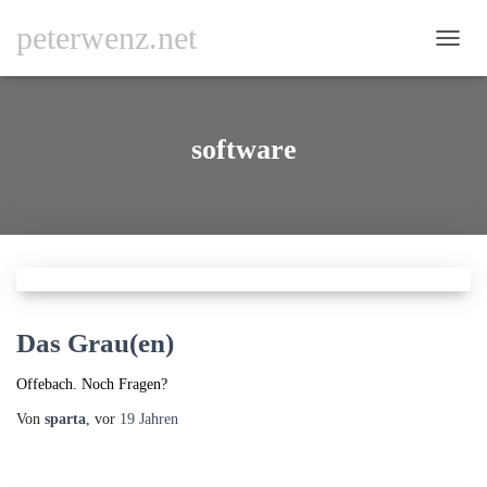
peterwenz.net
NAVI
UMSC
software
Das Grau(en)
Offebach. Noch Fragen?
Von
sparta
, vor
19 Jahren