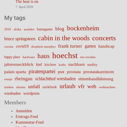
The heat is on
7. April 2026
My tags
bockenheim
blog
bartagame
2010
ausfahrt
afrika
cabin in the woods
concerts
bruce springsteen
frank turner
garten
handicap
covid19
corona
dropkick murphys
hoechst
haus
happy place
irie revoltes
hardware
nachbarn
jahresrueckblick
kiel
nudity
kitchen
krebs
piratenpartei
palais sparta
prostata
prostatakarzinom
post
rheingau
schlachthof wiesbaden
stimmbandlähmung
rezept
urlaub
vfr
web
unfall
uniklinik
trinken
ubuntu
weihnachten
wiesbaden
wordpress
Members
Anmelden
Eintrags-Feed
Kommentar-Feed