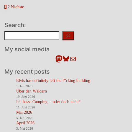
Seitennummerierung
1
2
Nächste
der
Beiträge
Search:
Suchen
My social media
Mastodon
Bluesky
E-Mail
My recent posts
Elvis has definitely left the f*cking building
1. Juli 2026
Über den Wäldern
19. Juni 2026
Ich hasse Camping… oder doch nicht?
11. Juni 2026
Mai 2026
5. Juni 2026
April 2026
3. Mai 2026