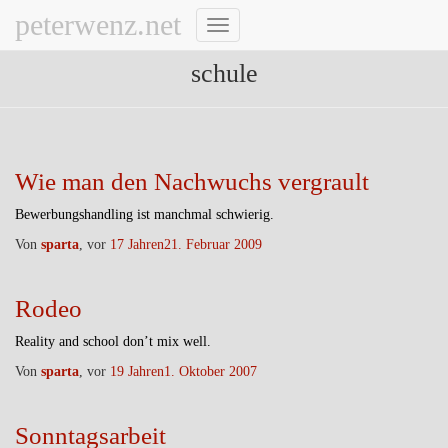
peterwenz.net
Navigation
umschalten
schule
Wie man den Nachwuchs vergrault
Bewerbungshandling ist manchmal schwierig.
Von
sparta
, vor
17 Jahren
21. Februar 2009
Rodeo
Reality and school don’t mix well.
Von
sparta
, vor
19 Jahren
1. Oktober 2007
Sonntagsarbeit