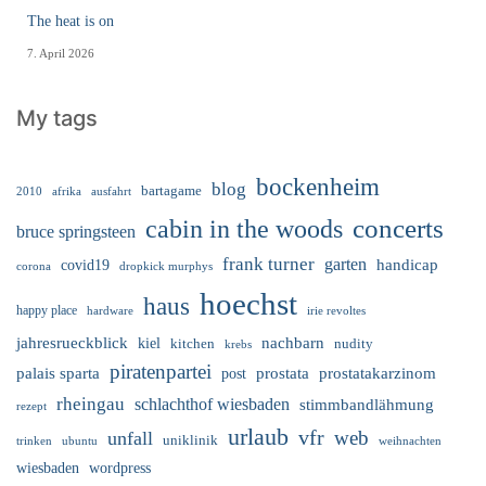
The heat is on
7. April 2026
My tags
bockenheim
blog
bartagame
2010
ausfahrt
afrika
cabin in the woods
concerts
bruce springsteen
frank turner
garten
handicap
covid19
corona
dropkick murphys
hoechst
haus
happy place
irie revoltes
hardware
nachbarn
jahresrueckblick
kiel
nudity
kitchen
krebs
piratenpartei
palais sparta
prostata
prostatakarzinom
post
rheingau
schlachthof wiesbaden
stimmbandlähmung
rezept
urlaub
vfr
web
unfall
uniklinik
trinken
ubuntu
weihnachten
wiesbaden
wordpress