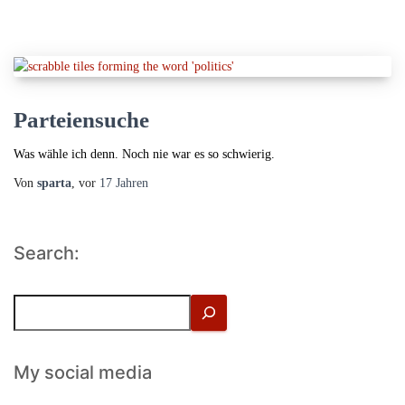
Parteiensuche
Was wähle ich denn. Noch nie war es so schwierig.
Von
sparta
, vor
17 Jahren
Search:
S
u
c
h
My social media
e
n