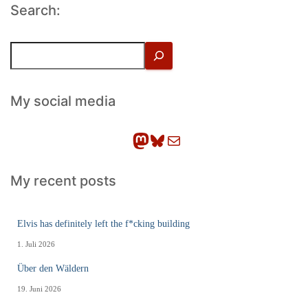
Search:
S
u
c
h
My social media
e
n
Mastodon
Bluesky
E-Mail
My recent posts
Elvis has definitely left the f*cking building
1. Juli 2026
Über den Wäldern
19. Juni 2026