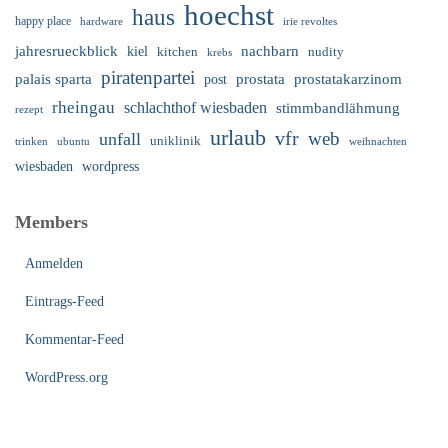
hoechst
haus
happy place
irie revoltes
hardware
nachbarn
jahresrueckblick
kiel
nudity
kitchen
krebs
piratenpartei
palais sparta
prostata
prostatakarzinom
post
rheingau
schlachthof wiesbaden
stimmbandlähmung
rezept
urlaub
vfr
web
unfall
uniklinik
trinken
ubuntu
weihnachten
wiesbaden
wordpress
Members
Anmelden
Eintrags-Feed
Kommentar-Feed
WordPress.org