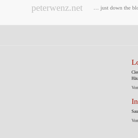
peterwenz.net
… just down the bl
L
Cle
Häu
Vo
In
Sau
Vo