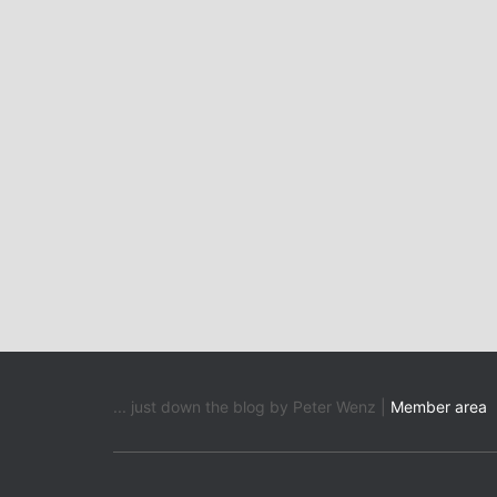
... just down the blog by Peter Wenz |
Member area