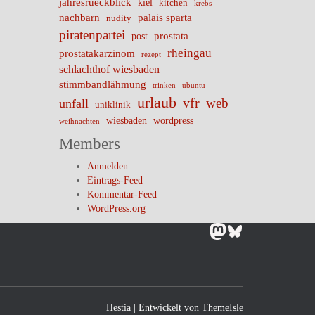
jahresrueckblick
kiel
kitchen
krebs
nachbarn
palais sparta
nudity
piratenpartei
prostata
post
rheingau
prostatakarzinom
rezept
schlachthof wiesbaden
stimmbandlähmung
trinken
ubuntu
urlaub
vfr
web
unfall
uniklinik
wiesbaden
wordpress
weihnachten
Members
Anmelden
Eintrags-Feed
Kommentar-Feed
WordPress.org
Mastodon
Bluesky
Hestia | Entwickelt von
ThemeIsle