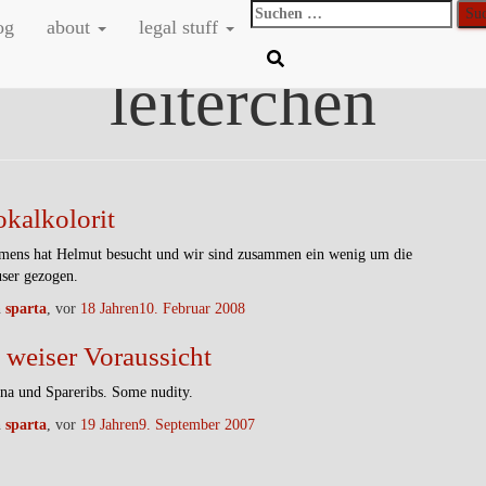
Suchen
og
about
legal stuff
nach:
leiterchen
okalkolorit
mens hat Helmut besucht und wir sind zusammen ein wenig um die
ser gezogen.
n
sparta
, vor
18 Jahren
10. Februar 2008
 weiser Voraussicht
na und Spareribs. Some nudity.
n
sparta
, vor
19 Jahren
9. September 2007