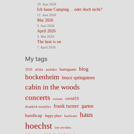
19. Juni 2026
Ich hasse Camping… oder doch nicht?
11. Juni 2026
Mai 2026
5. Juni 2026
April 2026
3. Mai 2026
The heat is on
7. April 2026
My tags
blog
bartagame
2010
ausfahrt
afrika
bockenheim
bruce springsteen
cabin in the woods
concerts
covid19
corona
frank turner
garten
dropkick murphys
haus
handicap
happy place
hardware
hoechst
irie revoltes