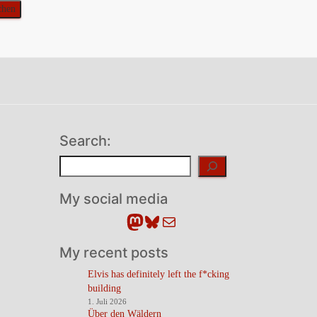
Search:
Suchen
My social media
Mastodon
Bluesky
E-Mail
My recent posts
Elvis has definitely left the f*cking
building
1. Juli 2026
Über den Wäldern