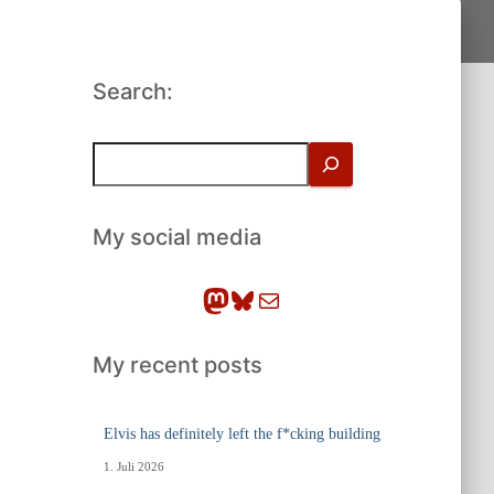
Search:
S
u
c
h
My social media
e
n
Mastodon
Bluesky
E-Mail
My recent posts
Elvis has definitely left the f*cking building
1. Juli 2026