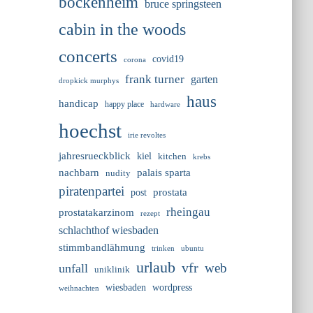
bockenheim
bruce springsteen
cabin in the woods
concerts
covid19
corona
frank turner
garten
dropkick murphys
haus
handicap
happy place
hardware
hoechst
irie revoltes
jahresrueckblick
kiel
kitchen
krebs
nachbarn
palais sparta
nudity
piratenpartei
prostata
post
rheingau
prostatakarzinom
rezept
schlachthof wiesbaden
stimmbandlähmung
trinken
ubuntu
urlaub
vfr
web
unfall
uniklinik
wiesbaden
wordpress
weihnachten