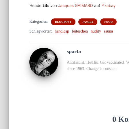
Headerbild von
Jacques GAIMARD
auf
Pixabay
Kategorien:
BLOGPOST
FAMILY
FOOD
Schlagwörter:
handicap
leiterchen
nudity
sauna
sparta
Antifascist. He/His. Get vaccinated. 
since 1963. Change is constant.
0 Ko