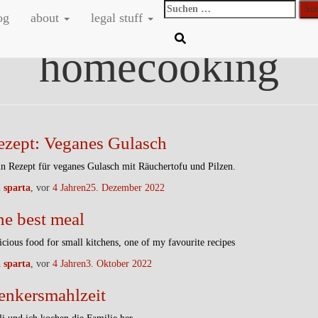
Suchen
og
about
legal stuff
nach:
homecooking
ezept: Veganes Gulasch
n Rezept für veganes Gulasch mit Räuchertofu und Pilzen.
n
sparta
, vor
4 Jahren
25. Dezember 2022
he best meal
icious food for small kitchens, one of my favourite recipes
n
sparta
, vor
4 Jahren
3. Oktober 2022
enkersmahlzeit