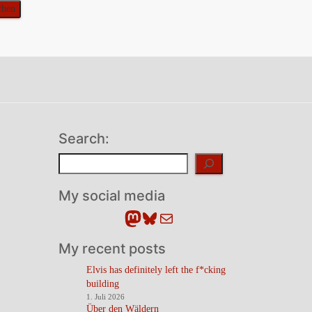
Search:
Suchen
My social media
Mastodon
Bluesky
E-Mail
My recent posts
Elvis has definitely left the f*cking
building
1. Juli 2026
Über den Wäldern