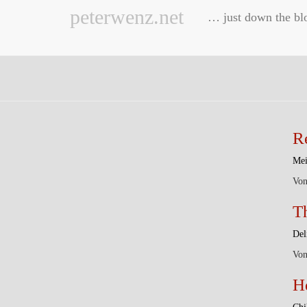
peterwenz.net
… just down the bl
R
Mei
Vo
T
Del
Vo
H