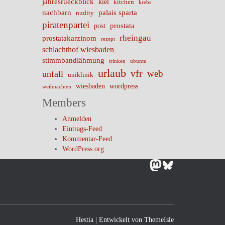
jahresrueckblick
kiel
kitchen
krebs
nachbarn
palais sparta
nudity
piratenpartei
prostata
post
rheingau
prostatakarzinom
rezept
schlachthof wiesbaden
stimmbandlähmung
trinken
ubuntu
urlaub
vfr
web
unfall
uniklinik
wiesbaden
wordpress
weihnachten
Members
Anmelden
Eintrags-Feed
Kommentar-Feed
WordPress.org
Mastodon
Bluesky
Hestia | Entwickelt von
ThemeIsle