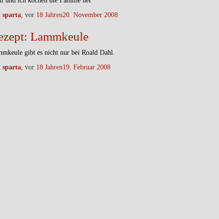
li und ich kochen die Familie her
n
sparta
, vor
18 Jahren
20. November 2008
ezept: Lammkeule
mkeule gibt es nicht nur bei Roald Dahl.
n
sparta
, vor
18 Jahren
19. Februar 2008