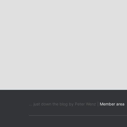
... just down the blog by Peter Wenz |
Member area