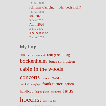
19. Juni 2026
Ich hasse Camping… oder doch nicht?
11. Juni 2026
Mai 2026
5. Juni 2026
April 2026
3. Mai 2026
The heat is on
7. April 2026
My tags
blog
bartagame
2010
ausfahrt
afrika
bockenheim
bruce springsteen
cabin in the woods
concerts
covid19
corona
frank turner
garten
dropkick murphys
haus
handicap
happy place
hardware
hoechst
irie revoltes