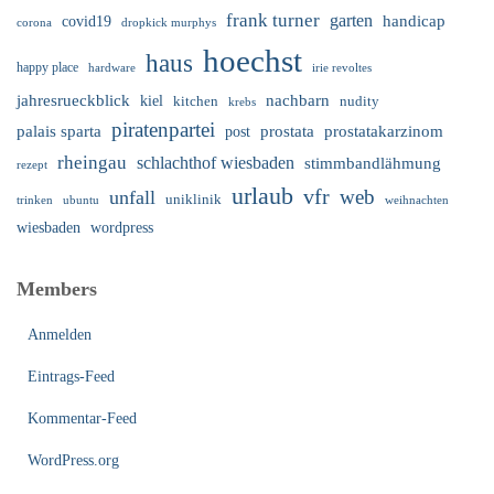
frank turner
garten
handicap
covid19
corona
dropkick murphys
hoechst
haus
happy place
irie revoltes
hardware
nachbarn
jahresrueckblick
kiel
nudity
kitchen
krebs
piratenpartei
palais sparta
prostata
prostatakarzinom
post
rheingau
schlachthof wiesbaden
stimmbandlähmung
rezept
urlaub
vfr
web
unfall
uniklinik
trinken
ubuntu
weihnachten
wiesbaden
wordpress
Members
Anmelden
Eintrags-Feed
Kommentar-Feed
WordPress.org