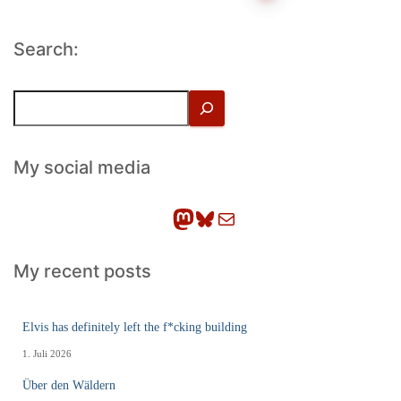
der
Search:
Beiträge
S
u
c
h
My social media
e
n
Mastodon
Bluesky
E-Mail
My recent posts
Elvis has definitely left the f*cking building
1. Juli 2026
Über den Wäldern