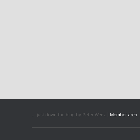
... just down the blog by Peter Wenz |
Member area