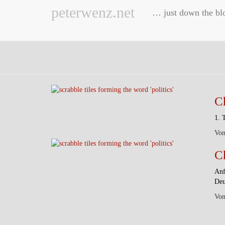
peterwenz.net
… just down the bl
C
1. 
Vo
Ch
Anf
Deu
Vo