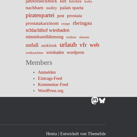
jahresrueckblick
kiel
kitchen
krebs
nachbarn
palais sparta
nudity
piratenpartei
prostata
post
rheingau
prostatakarzinom
rezept
schlachthof wiesbaden
stimmbandlähmung
trinken
ubuntu
urlaub
vfr
web
unfall
uniklinik
wiesbaden
wordpress
weihnachten
Members
Anmelden
Eintrags-Feed
Kommentar-Feed
WordPress.org
Mastodon
Bluesky
Hestia | Entwickelt von
ThemeIsle