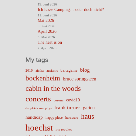
19. Juni 2026
Ich hasse Camping… oder doch nicht?
11. Juni 2026
Mai 2026
5. Juni 2026
April 2026
3. Mai 2026
The heat is on
7. April 2026
My tags
blog
bartagame
2010
ausfahrt
afrika
bockenheim
bruce springsteen
cabin in the woods
concerts
covid19
corona
frank turner
garten
dropkick murphys
haus
handicap
happy place
hardware
hoechst
irie revoltes