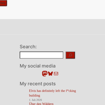
Search:
Suchen
My social media
Mastodon
Bluesky
E-Mail
My recent posts
Elvis has definitely left the f*cking
building
1. Juli 2026
Über den Wäldern