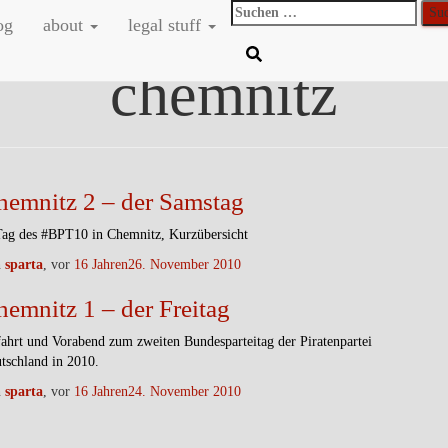
Suchen
og
about
legal stuff
nach:
chemnitz
hemnitz 2 – der Samstag
Tag des #BPT10 in Chemnitz, Kurzübersicht
n
sparta
, vor
16 Jahren
26. November 2010
emnitz 1 – der Freitag
ahrt und Vorabend zum zweiten Bundesparteitag der Piratenpartei
tschland in 2010.
n
sparta
, vor
16 Jahren
24. November 2010