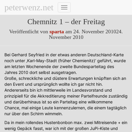
peterwenz.net
Navigation
umschalten
Chemnitz 1 – der Freitag
Veröffentlicht von
sparta
am
24. November 2010
24.
November 2010
Bei Gerhard Seyfried in der etwas anderen Deutschland-Karte
noch unter ‚Karl-May-Stadt (früher Chemienitz)‘ geführt, wurde
am letzten Wochenende der zweite Bundesparteitag des
Jahres 2010 dort selbst ausgetragen.
Große, schreckliche und düstere Erwartungen knüpften sich an
den Event und ursprünglich wollte ich gar nicht hin.
Andererseits bin ich mittlerweile im Landesvorstand und
prinzipiell für die Akkreditierung meiner Parteifreunde zuständig
und darüberhinaus ist so ein Parteitag eine willkommene
Chance, mal einige Leute kennenzulernen, die einem tagtäglich
nur über den Schirm wimmeln.
Da in mein rollendes Hustenbonbon max. zwei Mitreisende + ein
wenig Gepäck fasst, war ich mit der großen JuPi-Kiste und