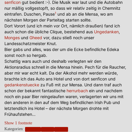
senficon
gut bedient :-). Die Musik war laut und die Autobahn
nur mäßig vollgestopft, so dass wir relativ zeitig in Chemnitz
1
eintrafen. Duschen, Pause
und ab an die Mensa, wo am
nächsten Morgen der Parteitag starten sollte.
Dort Vorort (und ich mein vor Ort, nämlich draußen) fand ich
auch schon die übliche Clique, bestehend aus
Ungedanken
,
Monges
und
Gheed
vor, dazu stieß noch unser
Landesschatzmeister Knut.
Bier gabs und alles, was der um die Ecke befindliche Edeka
sonst noch so hergab.
Schattig wars auch und deshalb verlegten wir den
Aktionsradius schnell in die Mensa hinein. Pech für die Raucher,
aber mir war echt kalt. Da der Alkohol mehr werden würde,
brachte ich das Auto ans Hotel und von dort senficon und
gedankenstuecke
zu Fuß mit zur Mensa. Und dann traf auch
schon der bekannt fantastische
herrurbach
ein und nachdem
noch ein paar Bier reingelaufen waren, verlagerten wir uns mit
den anderen in den auf dem Weg befindlichen Irish Pub und
letztendlich ins Hotel – der nächste Morgen drohte mit
Frühaufstehen…
Show 1 footnote
Kategorien:
blogpost
friends
politics