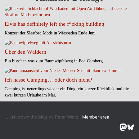
Elvis has definitely left the f*cking building
Konzert der Sleaford Mods in Wiesbaden Ende Juni
Über den Wäldern
Ein bisschen was zum Baumwipfelweg in Bad Camberg
Ich hasse Camping… oder doch nicht?
Camping ist neuerdings wieder ein Ding, ein kurzer Rückblick und die
zwei kurzen Urlaube im Mai.
... just down the blog by Peter Wenz |
Member area
Masto
Blu