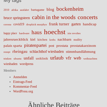
My tags
bockenheim
blog
bartagame
2010
ausfahrt
afrika
cabin in the woods
concerts
bruce springsteen
frank turner
garten
handicap
covid19
corona
dropkick murphys
hoechst
haus
happy place
irie revoltes
hardware
nachbarn
jahresrueckblick
kiel
nudity
kitchen
krebs
piratenpartei
palais sparta
prostata
prostatakarzinom
post
rheingau
schlachthof wiesbaden
stimmbandlähmung
rezept
urlaub
vfr
web
unfall
uniklinik
trinken
ubuntu
weihnachten
wiesbaden
wordpress
Members
Anmelden
Eintrags-Feed
Kommentar-Feed
WordPress.org
Ähnliche Beiträge