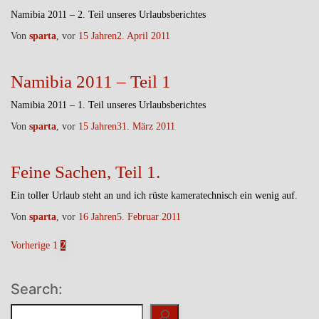
Namibia 2011 – 2. Teil unseres Urlaubsberichtes
Von
sparta
, vor
15 Jahren
2. April 2011
Namibia 2011 – Teil 1
Namibia 2011 – 1. Teil unseres Urlaubsberichtes
Von
sparta
, vor
15 Jahren
31. März 2011
Feine Sachen, Teil 1.
Ein toller Urlaub steht an und ich rüste kameratechnisch ein wenig auf.
Von
sparta
, vor
16 Jahren
5. Februar 2011
Seitennummerierung
Vorherige
1
2
der
Beiträge
Search:
Suchen