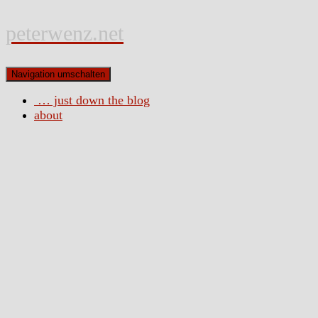
peterwenz.net
Navigation umschalten
… just down the blog
about