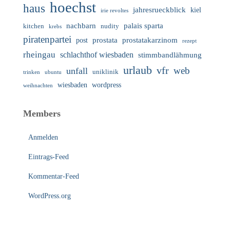
hoechst
haus
jahresrueckblick
kiel
irie revoltes
nachbarn
palais sparta
nudity
kitchen
krebs
piratenpartei
prostata
prostatakarzinom
post
rezept
rheingau
schlachthof wiesbaden
stimmbandlähmung
urlaub
vfr
web
unfall
uniklinik
trinken
ubuntu
wiesbaden
wordpress
weihnachten
Members
Anmelden
Eintrags-Feed
Kommentar-Feed
WordPress.org