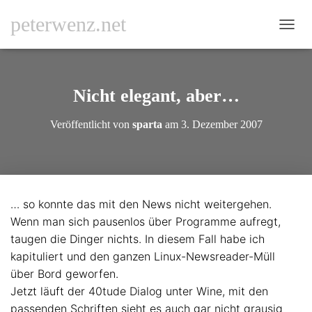
peterwenz.net
N
A
V
I
G
Nicht elegant, aber…
A
T
Veröffentlicht von
sparta
am
3. Dezember 2007
I
O
N
U
M
S
… so konnte das mit den News nicht weitergehen.
C
Wenn man sich pausenlos über Programme aufregt,
H
A
taugen die Dinger nichts. In diesem Fall habe ich
L
kapituliert und den ganzen Linux-Newsreader-Müll
T
über Bord geworfen.
E
N
Jetzt läuft der 40tude Dialog unter Wine, mit den
passenden Schriften sieht es auch gar nicht grausig