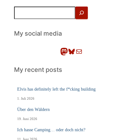
S
u
c
h
My social media
e
n
Mastodon
Bluesky
E-Mail
My recent posts
Elvis has definitely left the f*cking building
1. Juli 2026
Über den Wäldern
19. Juni 2026
Ich hasse Camping… oder doch nicht?
11. Juni 2026