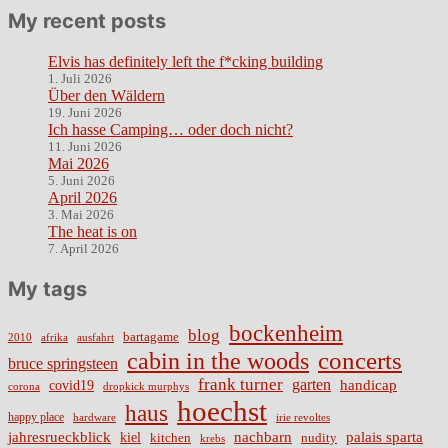
My recent posts
Elvis has definitely left the f*cking building
1. Juli 2026
Über den Wäldern
19. Juni 2026
Ich hasse Camping… oder doch nicht?
11. Juni 2026
Mai 2026
5. Juni 2026
April 2026
3. Mai 2026
The heat is on
7. April 2026
My tags
bockenheim
blog
bartagame
2010
ausfahrt
afrika
cabin in the woods
concerts
bruce springsteen
frank turner
garten
handicap
covid19
corona
dropkick murphys
hoechst
haus
happy place
irie revoltes
hardware
nachbarn
jahresrueckblick
palais sparta
kiel
nudity
kitchen
krebs