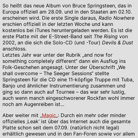
So heißt das neue Album von Bruce Springsteen, das in
Europa offiziell am 28.09. und in den Staaten am 02.10.
erscheinen wird. Die erste Single daraus,
Radio Nowhere
erschien offiziell in der letzten Woche und kann
kostenlos bei iTunes heruntergeladen werden. Es ist die
erste Platte mit der E-Street-Band seit
The Rising
von
2002, an die sich die Solo-CD (und -Tour)
Devils & Dust
anschloss.
Letztes Jahr war unter der Rubrik „and now for
something completely different“ dann ein Ausflug ins
Folk-Geschehen angesagt. Unter der Überschrift „We
shall overcome – The Seeger Sessions“ stellte
Springsteen für die CD eine 11-köpfige Truppe mit Tuba,
Banjo und ähnlicher Instrumentierung zusammen und
ging so dann auch auf Tournee – das war sehr lustig,
auch wenn manch eingeschworener Rockfan wohl immer
noch am Augenreiben ist…
Aber weiter mit „
Magic
„: Durch ein mehr oder minder
offizielles ‚Leak‘ ist über das Internet auch die gesamte
Platte schon seit dem 07.09. (natürlich nicht legal)
erhältlich gewesen und in den Fan-Foren sowie vor allem