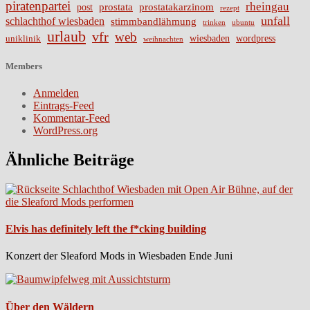
piratenpartei
rheingau
prostata
prostatakarzinom
post
rezept
unfall
schlachthof wiesbaden
stimmbandlähmung
trinken
ubuntu
urlaub
vfr
web
wiesbaden
wordpress
uniklinik
weihnachten
Members
Anmelden
Eintrags-Feed
Kommentar-Feed
WordPress.org
Ähnliche Beiträge
Elvis has definitely left the f*cking building
Konzert der Sleaford Mods in Wiesbaden Ende Juni
Über den Wäldern