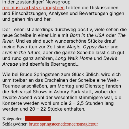
in der ‚zuständigen‘ Newsgroup
rec.music.artists.springsteen
tobten die Diskussionen
und Einschätzungen, Analysen und Bewertungen gingen
und gehen hin und her.
Der Tenor ist allerdings durchweg positiv, viele sehen die
neue Scheibe in einer Linie mit
Born in the USA
oder
The
River
. Und es sind auch wunderschöne Stücke drauf,
meine Favoriten zur Zeit sind
Magic
,
Gypsy Biker
und
Livin in the future
, aber die ganze Scheibe lässt sich gut
und rund ganz anhören,
Long Walk Home
und
Devil’s
Arcade
sind ebenfalls überragend…
Wie bei Bruce Springsteen zum Glück üblich, wird sich
unmittelbar an das Erscheinen der Scheibe eine Welt-
Tournee anschließen, am Montag und Dienstag fanden
die Rehearsal Shows in Asbury Park statt, wobei der
zweite Abend wohl der wesentlich stimmigere war, die
Konzerte werden wohl um die 2 – 2,5 Stunden lang
werden und 20 – 22 Stücke enthalten.
Kategorien:
blogpost
music
Schlagwörter:
bruce springsteen
cd
concerts
magic
tour