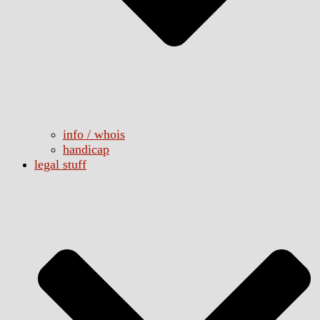
info / whois
handicap
legal stuff