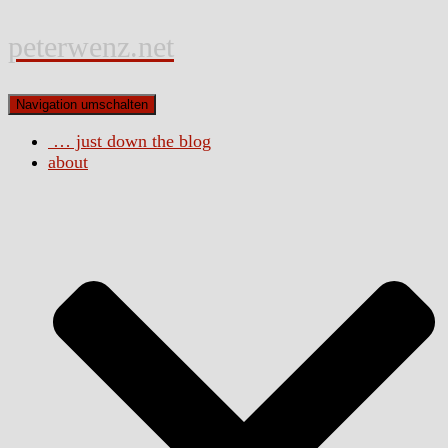
peterwenz.net
Navigation umschalten
… just down the blog
about