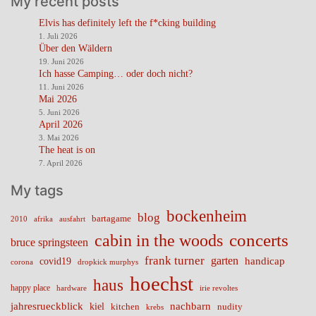
My recent posts
Elvis has definitely left the f*cking building
1. Juli 2026
Über den Wäldern
19. Juni 2026
Ich hasse Camping… oder doch nicht?
11. Juni 2026
Mai 2026
5. Juni 2026
April 2026
3. Mai 2026
The heat is on
7. April 2026
My tags
bockenheim
blog
bartagame
2010
ausfahrt
afrika
cabin in the woods
concerts
bruce springsteen
frank turner
garten
handicap
covid19
corona
dropkick murphys
hoechst
haus
happy place
irie revoltes
hardware
nachbarn
jahresrueckblick
kiel
nudity
kitchen
krebs