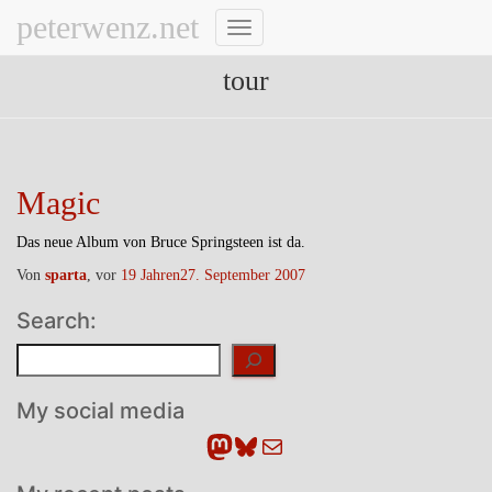
peterwenz.net
Navigation
umschalten
tour
Magic
Das neue Album von Bruce Springsteen ist da.
Von
sparta
, vor
19 Jahren
27. September 2007
Search:
Suchen
My social media
Mastodon
Bluesky
E-Mail