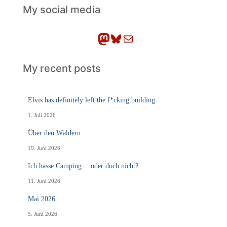
h
My social media
e
n
Mastodon
Bluesky
E-Mail
My recent posts
Elvis has definitely left the f*cking building
1. Juli 2026
Über den Wäldern
19. Juni 2026
Ich hasse Camping… oder doch nicht?
11. Juni 2026
Mai 2026
5. Juni 2026