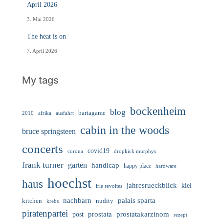
April 2026
3. Mai 2026
The heat is on
7. April 2026
My tags
bockenheim
blog
bartagame
2010
ausfahrt
afrika
cabin in the woods
bruce springsteen
concerts
covid19
corona
dropkick murphys
frank turner
garten
handicap
happy place
hardware
hoechst
haus
jahresrueckblick
kiel
irie revoltes
nachbarn
palais sparta
nudity
kitchen
krebs
piratenpartei
prostata
prostatakarzinom
post
rezept