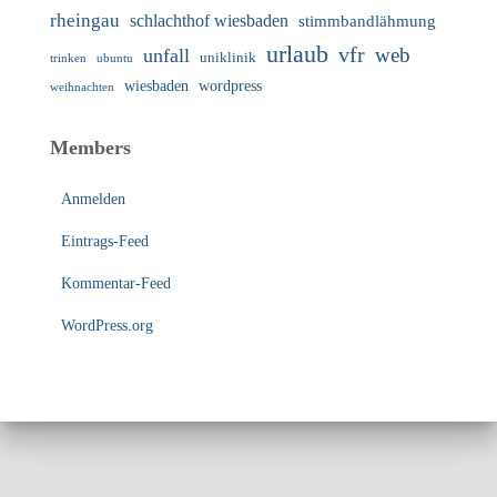
rheingau
schlachthof wiesbaden
stimmbandlähmung
urlaub
vfr
web
unfall
uniklinik
trinken
ubuntu
wiesbaden
wordpress
weihnachten
Members
Anmelden
Eintrags-Feed
Kommentar-Feed
WordPress.org