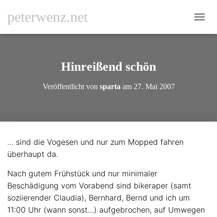
peterwenz.net
N
A
V
I
G
Hinreißend schön
A
T
Veröffentlicht von
sparta
am
27. Mai 2007
I
O
N
U
M
S
… sind die Vogesen und nur zum Mopped fahren
C
überhaupt da.
H
A
L
Nach gutem Frühstück und nur minimaler
T
Beschädigung vom Vorabend sind bikeraper (samt
E
soziierender Claudia), Bernhard, Bernd und ich um
N
11:00 Uhr (wann sonst…) aufgebrochen, auf Umwegen