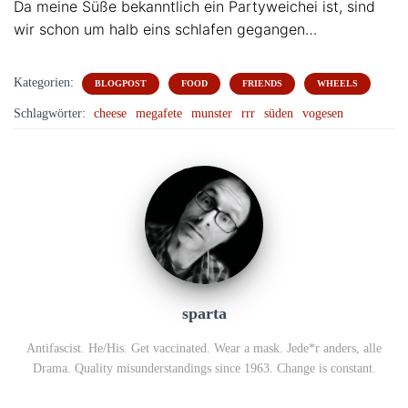
Da meine Süße bekanntlich ein Partyweichei ist, sind
wir schon um halb eins schlafen gegangen…
Kategorien:
BLOGPOST
FOOD
FRIENDS
WHEELS
Schlagwörter:
cheese
megafete
munster
rrr
süden
vogesen
sparta
Antifascist. He/His. Get vaccinated. Wear a mask. Jede*r anders, alle
Drama. Quality misunderstandings since 1963. Change is constant.