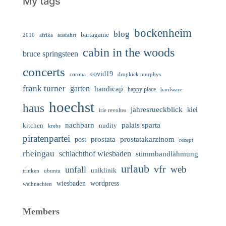
My tags
bockenheim
blog
bartagame
2010
ausfahrt
afrika
cabin in the woods
bruce springsteen
concerts
covid19
corona
dropkick murphys
frank turner
garten
handicap
happy place
hardware
hoechst
haus
jahresrueckblick
kiel
irie revoltes
nachbarn
palais sparta
nudity
kitchen
krebs
piratenpartei
prostata
prostatakarzinom
post
rezept
rheingau
schlachthof wiesbaden
stimmbandlähmung
urlaub
vfr
web
unfall
uniklinik
trinken
ubuntu
wiesbaden
wordpress
weihnachten
Members