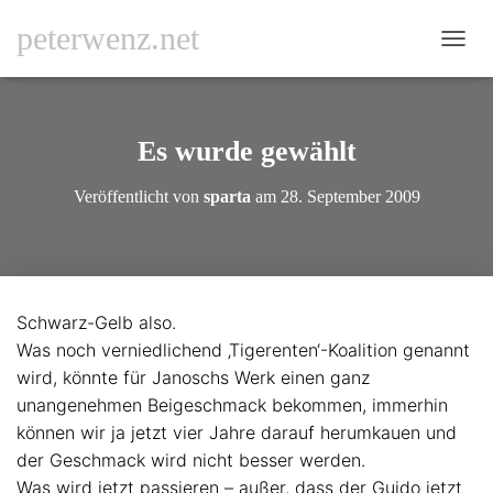
peterwenz.net
N
A
V
I
G
Es wurde gewählt
A
T
Veröffentlicht von
sparta
am
28. September 2009
I
O
N
U
M
S
Schwarz-Gelb also.
C
Was noch verniedlichend ‚Tigerenten‘-Koalition genannt
H
A
wird, könnte für Janoschs Werk einen ganz
L
unangenehmen Beigeschmack bekommen, immerhin
T
können wir ja jetzt vier Jahre darauf herumkauen und
E
N
der Geschmack wird nicht besser werden.
Was wird jetzt passieren – außer, dass der Guido jetzt