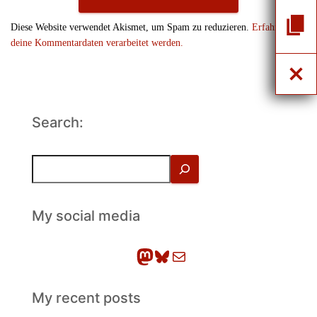
Diese Website verwendet Akismet, um Spam zu reduzieren.
Erfahre, wie
deine Kommentardaten verarbeitet werden.
Search:
S
u
c
h
My social media
e
n
Mastodon
Bluesky
E-Mail
My recent posts