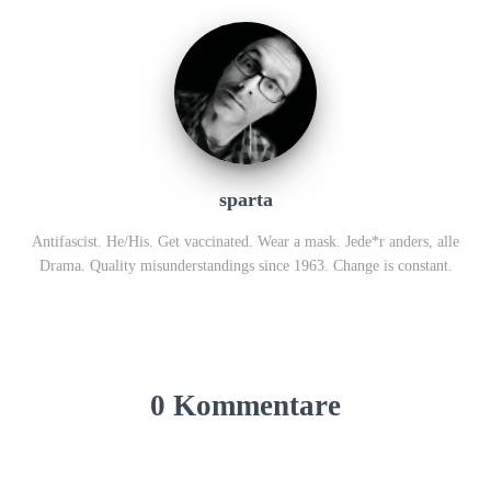
sparta
Antifascist. He/His. Get vaccinated. Wear a mask. Jede*r anders, alle
Drama. Quality misunderstandings since 1963. Change is constant.
0 Kommentare