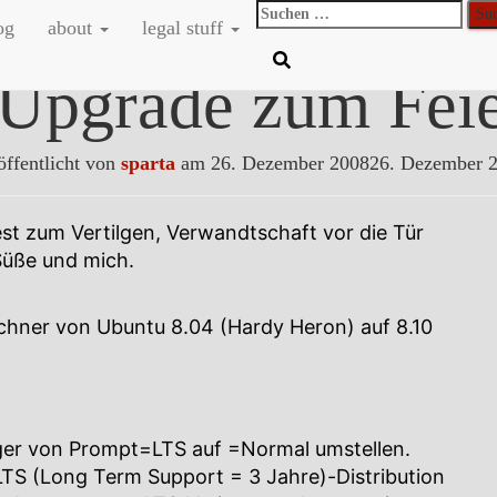
Suchen
og
about
legal stuff
nach:
 Upgrade zum Feie
öffentlicht von
sparta
am
26. Dezember 2008
26. Dezember 
st zum Vertilgen, Verwandtschaft vor die Tür
Süße und mich.
hner von Ubuntu 8.04 (Hardy Heron) auf 8.10
ger von Prompt=LTS auf =Normal umstellen.
LTS (Long Term Support = 3 Jahre)-Distribution