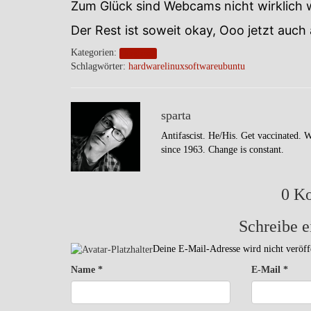
Zum Glück sind Webcams nicht wirklich w
Der Rest ist soweit okay, Ooo jetzt auch a
Kategorien:
blogpost
Schlagwörter:
hardware
linux
software
ubuntu
sparta
Antifascist. He/His. Get vaccinated. 
since 1963. Change is constant.
0 K
Schreibe 
Deine E-Mail-Adresse wird nicht veröffe
Name
*
E-Mail
*