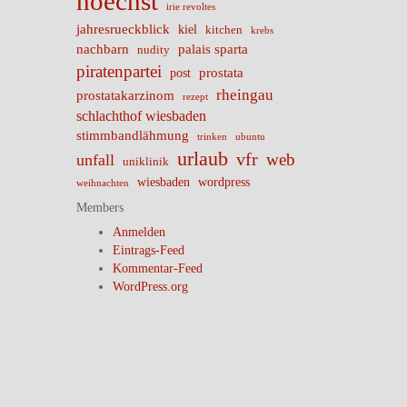
hoechst
irie revoltes
jahresrueckblick
kiel
kitchen
krebs
nachbarn
palais sparta
nudity
piratenpartei
prostata
post
rheingau
prostatakarzinom
rezept
schlachthof wiesbaden
stimmbandlähmung
trinken
ubuntu
urlaub
vfr
web
unfall
uniklinik
wiesbaden
wordpress
weihnachten
Members
Anmelden
Eintrags-Feed
Kommentar-Feed
WordPress.org