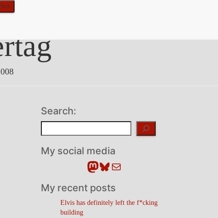
rtag
2008
Search:
Suchen
My social media
Mastodon
Bluesky
E-Mail
My recent posts
Elvis has definitely left the f*cking
building