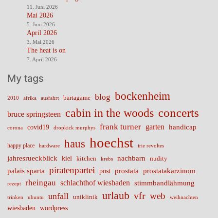
11. Juni 2026
Mai 2026
5. Juni 2026
April 2026
3. Mai 2026
The heat is on
7. April 2026
My tags
bockenheim
blog
bartagame
2010
ausfahrt
afrika
cabin in the woods
concerts
bruce springsteen
frank turner
garten
handicap
covid19
corona
dropkick murphys
hoechst
haus
happy place
irie revoltes
hardware
nachbarn
jahresrueckblick
kiel
nudity
kitchen
krebs
piratenpartei
palais sparta
prostata
prostatakarzinom
post
rheingau
schlachthof wiesbaden
stimmbandlähmung
rezept
urlaub
vfr
web
unfall
uniklinik
trinken
ubuntu
weihnachten
wiesbaden
wordpress