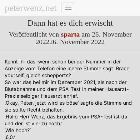
peterwenz.net
Navigation
umschalten
Dann hat es dich erwischt
Veröffentlicht von
sparta
am
26. November
2022
26. November 2022
Kennt ihr das, wenn schon bei der Nummer in der
Anzeige vom Telefon eine innere Stimme sagt: Brace
yourself, gleich schepperts?
So war das bei mir im Dezember 2021, als nach der
Blutabnahme und dem PSA-Test in meiner Hausarzt-
Praxis selbiger Hausarzt anrief.
‚Okay, Peter, jetzt wird es böse‘ sagte die Stimme und
sie sollte Recht behalten.
‚Hallo Herr Wenz, das Ergebnis vom PSA-Test ist da
und der ist viel zu hoch.‘
‚Wie hoch?‘
‚6,0.‘