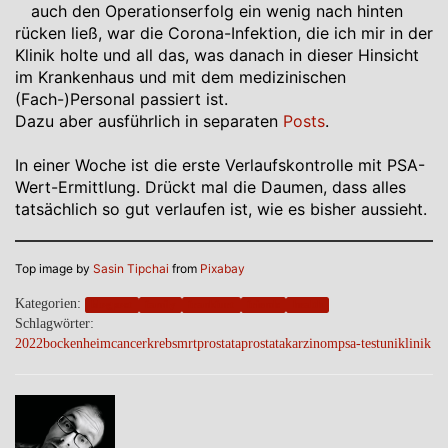
auch den Operationserfolg ein wenig nach hinten
rücken ließ, war die Corona-Infektion, die ich mir in der
Klinik holte und all das, was danach in dieser Hinsicht
im Krankenhaus und mit dem medizinischen
(Fach-)Personal passiert ist.
Dazu aber ausführlich in separaten
Posts
.
In einer Woche ist die erste Verlaufskontrolle mit PSA-
Wert-Ermittlung. Drückt mal die Daumen, dass alles
tatsächlich so gut verlaufen ist, wie es bisher aussieht.
Top image by
Sasin Tipchai
from
Pixabay
Kategorien:
blogpost
family
frankfurt
friends
health
Schlagwörter:
2022
bockenheim
cancer
krebs
mrt
prostata
prostatakarzinom
psa-test
uniklinik