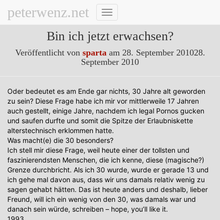
peterwenz.net
Navigation
umschalten
Bin ich jetzt erwachsen?
Veröffentlicht von
sparta
am
28. September 2010
28.
September 2010
Oder bedeutet es am Ende gar nichts, 30 Jahre alt geworden
zu sein? Diese Frage habe ich mir vor mittlerweile 17 Jahren
auch gestellt, einige Jahre, nachdem ich legal Pornos gucken
und saufen durfte und somit die Spitze der Erlaubniskette
alterstechnisch erklommen hatte.
Was macht(e) die 30 besonders?
Ich stell mir diese Frage, weil heute einer der tollsten und
faszinierendsten Menschen, die ich kenne, diese (magische?)
Grenze durchbricht. Als ich 30 wurde, wurde er gerade 13 und
ich gehe mal davon aus, dass wir uns damals relativ wenig zu
sagen gehabt hätten. Das ist heute anders und deshalb, lieber
Freund, will ich ein wenig von den 30, was damals war und
danach sein würde, schreiben – hope, you’ll like it.
1993