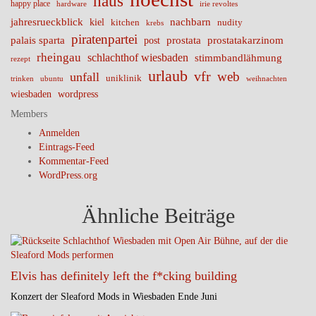
haus
happy place
irie revoltes
hardware
nachbarn
jahresrueckblick
kiel
nudity
kitchen
krebs
piratenpartei
palais sparta
prostata
prostatakarzinom
post
rheingau
schlachthof wiesbaden
stimmbandlähmung
rezept
urlaub
vfr
web
unfall
uniklinik
trinken
ubuntu
weihnachten
wiesbaden
wordpress
Members
Anmelden
Eintrags-Feed
Kommentar-Feed
WordPress.org
Ähnliche Beiträge
Elvis has definitely left the f*cking building
Konzert der Sleaford Mods in Wiesbaden Ende Juni