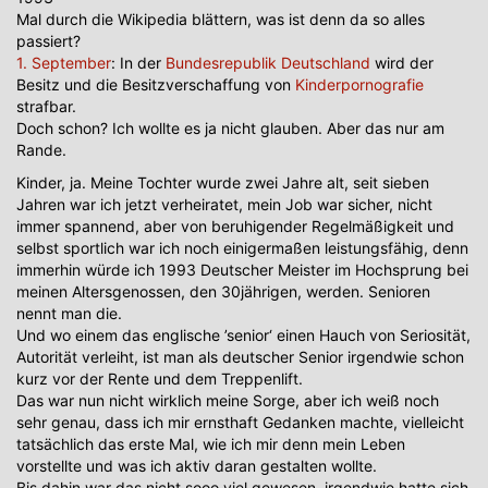
Mal durch die Wikipedia blättern, was ist denn da so alles
passiert?
1. September
: In der
Bundesrepublik Deutschland
wird der
Besitz und die Besitzverschaffung von
Kinderpornografie
strafbar.
Doch schon? Ich wollte es ja nicht glauben. Aber das nur am
Rande.
Kinder, ja. Meine Tochter wurde zwei Jahre alt, seit sieben
Jahren war ich jetzt verheiratet, mein Job war sicher, nicht
immer spannend, aber von beruhigender Regelmäßigkeit und
selbst sportlich war ich noch einigermaßen leistungsfähig, denn
immerhin würde ich 1993 Deutscher Meister im Hochsprung bei
meinen Altersgenossen, den 30jährigen, werden. Senioren
nennt man die.
Und wo einem das englische ’senior‘ einen Hauch von Seriosität,
Autorität verleiht, ist man als deutscher Senior irgendwie schon
kurz vor der Rente und dem Treppenlift.
Das war nun nicht wirklich meine Sorge, aber ich weiß noch
sehr genau, dass ich mir ernsthaft Gedanken machte, vielleicht
tatsächlich das erste Mal, wie ich mir denn mein Leben
vorstellte und was ich aktiv daran gestalten wollte.
Bis dahin war das nicht sooo viel gewesen, irgendwie hatte sich