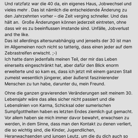
Und ratzfatz war die 40 da, ein eigenes Haus, Jobwechsel und
vieles mehr . Das ist nämlich die entscheidende Änderung zu
den Jahrzehnten vorher – die Zeit verging schneller. Und das
hält an. Große Änderungen können jederzeit eintreten, ohne
dass wir es zu beeinflussen imstande sind. Unfälle, Jobverlust
and the like.
Das ist allerdings altersunabhängig und jenseits der 30 ist man
im Allgemeinen noch nicht so tatterig, dass einen jeder auf dem
Zebrastreifen erwischt. ;-)
Ich hatte dann jedenfalls meinen Teil, der mir das Leben
einerseits eingeschränkt hat, aber dafür den Blick enorm
erweiterte und so kam es, dass ich jetzt mit einem ganzen Stall
zumeist wesentlich jüngerer, aber äußerst faszinierender
Menschen zu tun habe, darunter du, mein Freund.
Ohne die ganzen gravierenden Veränderungen seit meinem 30.
Lebensjahr wäre das alles sicher nicht passiert und die
Lebenslinien von Karma, Schicksal oder sumerischen
Sumpfgottheiten haben es letzten Endes ziemlich gut gemacht.
Vor allem haben sie mich immer davor bewahrt, erwachsen zu
werden, in dem Sinne, dass man den Kontakt zu denen verliert,
die so wichtig sind, die Kinder, Jugendlichen,
Heranwachsenden und jungen Leutz, um die du dich auch so