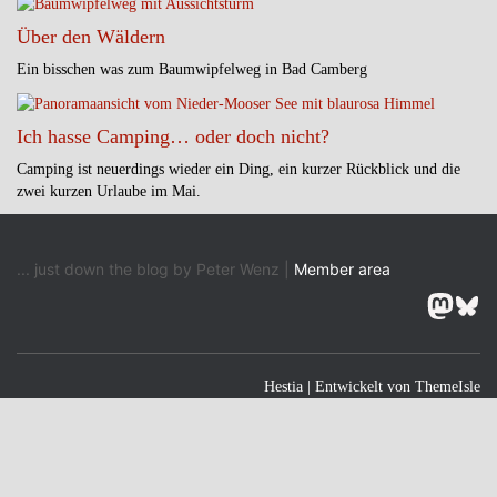
Über den Wäldern
Ein bisschen was zum Baumwipfelweg in Bad Camberg
Ich hasse Camping… oder doch nicht?
Camping ist neuerdings wieder ein Ding, ein kurzer Rückblick und die
zwei kurzen Urlaube im Mai.
... just down the blog by Peter Wenz |
Member area
Masto
Blu
Hestia | Entwickelt von
ThemeIsle