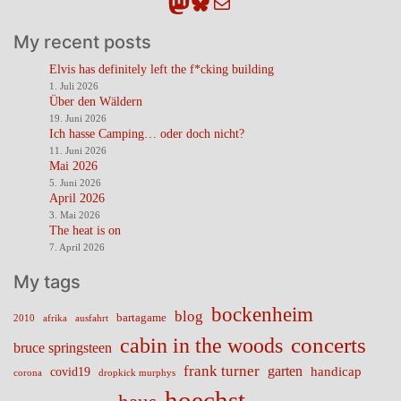
Mastodon
Bluesky
E-Mail
My recent posts
Elvis has definitely left the f*cking building
1. Juli 2026
Über den Wäldern
19. Juni 2026
Ich hasse Camping… oder doch nicht?
11. Juni 2026
Mai 2026
5. Juni 2026
April 2026
3. Mai 2026
The heat is on
7. April 2026
My tags
bockenheim
blog
bartagame
2010
ausfahrt
afrika
cabin in the woods
concerts
bruce springsteen
frank turner
garten
handicap
covid19
corona
dropkick murphys
hoechst