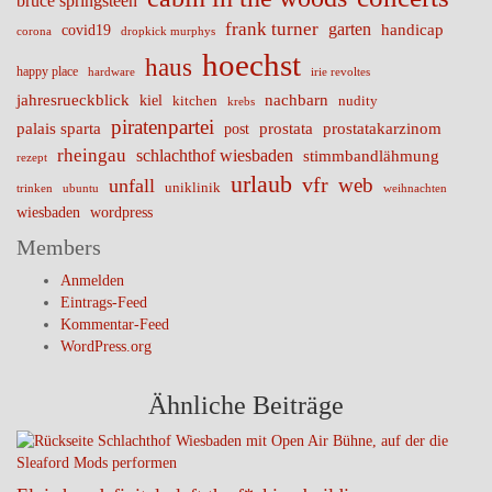
bruce springsteen
frank turner
garten
handicap
covid19
corona
dropkick murphys
hoechst
haus
happy place
irie revoltes
hardware
nachbarn
jahresrueckblick
kiel
nudity
kitchen
krebs
piratenpartei
palais sparta
prostata
prostatakarzinom
post
rheingau
schlachthof wiesbaden
stimmbandlähmung
rezept
urlaub
vfr
web
unfall
uniklinik
trinken
ubuntu
weihnachten
wiesbaden
wordpress
Members
Anmelden
Eintrags-Feed
Kommentar-Feed
WordPress.org
Ähnliche Beiträge