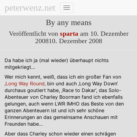
peterwenz.net
Navigation
umschalten
By any means
Veröffentlicht von
sparta
am
10. Dezember
2008
10. Dezember 2008
Da habe ich ja (mal wieder) überhaupt nichts
mitgekriegt…
Wer mich kennt, weiß, dass ich ein großer Fan von
‚
Long Way Round
‚ bin und auch ‚Long Way Down‘
durchaus goutiert habe, ‚Race to Dakar‘, das Solo-
Abenteuer von Charley Boorman fand ich ebenfalls
gelungen, auch wenn LWR IMHO das Beste von den
ganzen Abenteuern ist und ich sehr schöne
Erinnerungen an das gemeinsame Anschauen mit
Freunden habe…
Aber dass Charley schon wieder einen schrägen