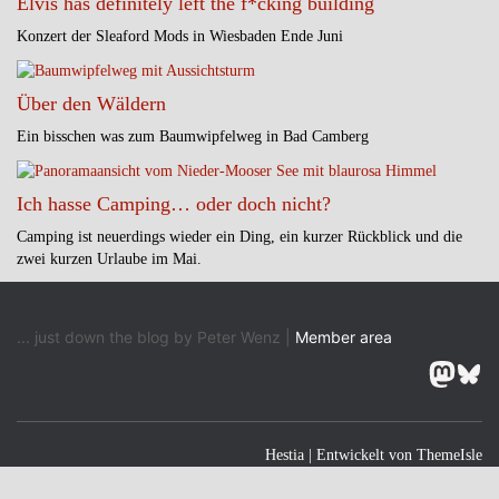
Elvis has definitely left the f*cking building
Konzert der Sleaford Mods in Wiesbaden Ende Juni
Über den Wäldern
Ein bisschen was zum Baumwipfelweg in Bad Camberg
Ich hasse Camping… oder doch nicht?
Camping ist neuerdings wieder ein Ding, ein kurzer Rückblick und die
zwei kurzen Urlaube im Mai.
... just down the blog by Peter Wenz |
Member area
Masto
Blu
Hestia | Entwickelt von
ThemeIsle