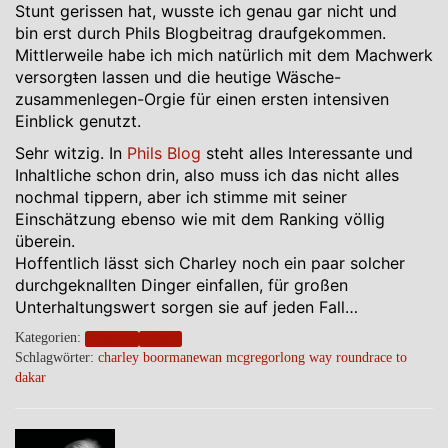
Stunt gerissen hat, wusste ich genau gar nicht und
bin erst durch Phils Blogbeitrag draufgekommen.
Mittlerweile habe ich mich natürlich mit dem Machwerk
versorg
t
en lassen und die heutige Wäsche-
zusammenlegen-Orgie für einen ersten intensiven
Einblick genutzt.
Sehr witzig. In
Phils Blog
steht alles Interessante und
Inhaltliche schon drin, also muss ich das nicht alles
nochmal tippern, aber ich stimme mit seiner
Einschätzung ebenso wie mit dem Ranking völlig
überein.
Hoffentlich lässt sich Charley noch ein paar solcher
durchgeknallten Dinger einfallen, für großen
Unterhaltungswert sorgen sie auf jeden Fall…
Kategorien:
blogpost
wheels
Schlagwörter:
charley boorman
ewan mcgregor
long way round
race to
dakar