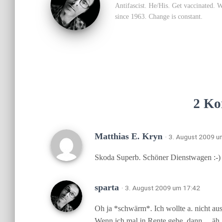
Antifascist. He/His. Get vaccinated. 
since 1963. Change is constant.
2 Ko
Matthias E. Kryn
· 3. August 2009 u
Skoda Superb. Schöner Dienstwagen :-)
sparta
· 3. August 2009 um 17:42
Oh ja *schwärm*. Ich wollte a. nicht aus
Wenn ich mal in Rente gehe, dann… äh.