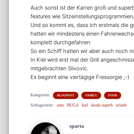
Auch sonst ist der Karren groß und super
features wie Sitzeinstellungsprogrammier
Und so kommt es, dass ich erstmals die ge
hatten wir mindestens einen Fahrerwechsel
komplett durchgefahren.
So ein Schiff hatten wir aber auch noch 
In Kiel wird erst mal der Grill angeschmis
mitgebrachten Slivovic.
Es beginnt eine viertägige Fressorgie ;-)
Kategorien:
BLOGPOST
FAMILY
FOOD
Schlagwörter:
auto
BUGA
kiel
skoda superb
urlaub
sparta