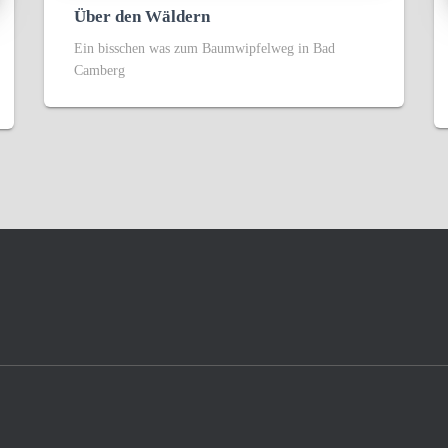
Über den Wäldern
Ein bisschen was zum Baumwipfelweg in Bad
Camberg