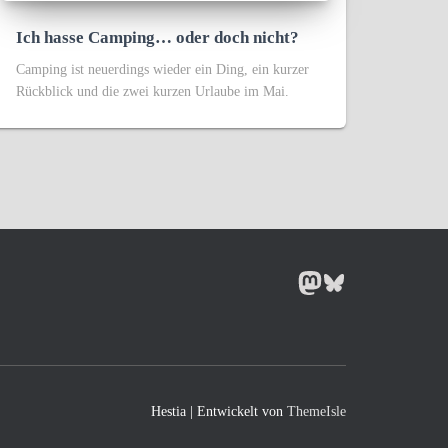
Ich hasse Camping… oder doch nicht?
Camping ist neuerdings wieder ein Ding, ein kurzer
Rückblick und die zwei kurzen Urlaube im Mai.
MASTODON
BLUESKY
Hestia | Entwickelt von
ThemeIsle