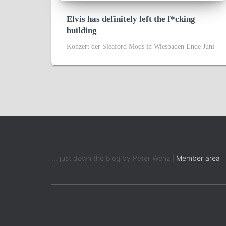
Elvis has definitely left the f*cking
building
Konzert der Sleaford Mods in Wiesbaden Ende Juni
... just down the blog by Peter Wenz |
Member area