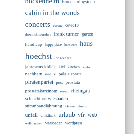
bockenheim
bruce springsteen
cabin in the woods
concerts
covid19
corona
frank turner
garten
dropkick murphys
haus
handicap
happy place
hardware
hoechst
irie revoltes
jahresrueckblick
kiel
kitchen
krebs
nachbarn
palais sparta
nudity
piratenpartei
prostata
post
rheingau
prostatakarzinom
rezept
schlachthof wiesbaden
stimmbandlähmung
trinken
ubuntu
urlaub
vfr
web
unfall
uniklinik
wiesbaden
wordpress
weihnachten