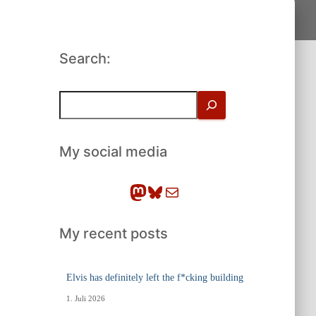
Search:
S
u
c
h
My social media
e
n
Mastodon
Bluesky
E-Mail
My recent posts
Elvis has definitely left the f*cking building
1. Juli 2026