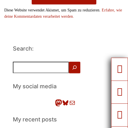
Diese Website verwendet Akismet, um Spam zu reduzieren.
Erfahre, wie
deine Kommentardaten verarbeitet werden.
Search:
S
u
c
h
My social media
e
n
Mastodon
Bluesky
E-Mail
My recent posts