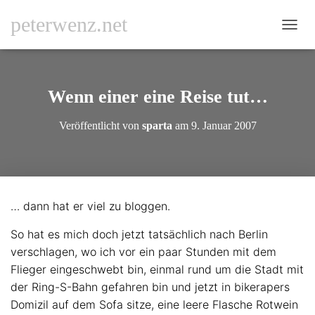
peterwenz.net
N
A
V
I
G
Wenn einer eine Reise tut…
A
T
Veröffentlicht von
sparta
am
9. Januar 2007
I
O
N
U
M
S
… dann hat er viel zu bloggen.
C
H
So hat es mich doch jetzt tatsächlich nach Berlin
A
L
verschlagen, wo ich vor ein paar Stunden mit dem
T
Flieger eingeschwebt bin, einmal rund um die Stadt mit
E
der Ring-S-Bahn gefahren bin und jetzt in bikerapers
N
Domizil auf dem Sofa sitze, eine leere Flasche Rotwein