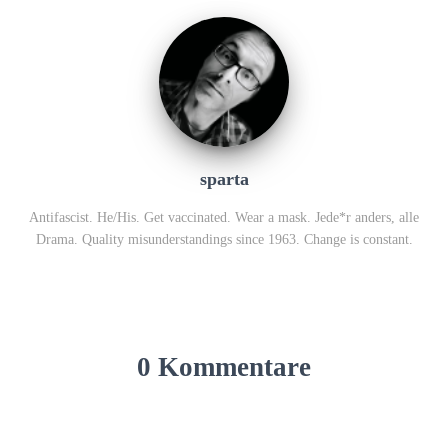
sparta
Antifascist. He/His. Get vaccinated. Wear a mask. Jede*r anders, alle
Drama. Quality misunderstandings since 1963. Change is constant.
0 Kommentare