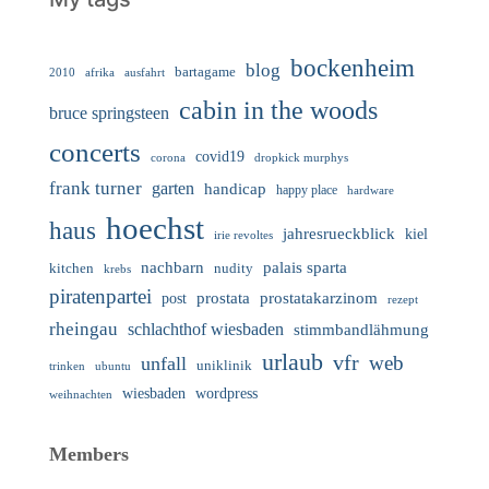
bockenheim
blog
bartagame
2010
ausfahrt
afrika
cabin in the woods
bruce springsteen
concerts
covid19
corona
dropkick murphys
frank turner
garten
handicap
happy place
hardware
hoechst
haus
jahresrueckblick
kiel
irie revoltes
nachbarn
palais sparta
nudity
kitchen
krebs
piratenpartei
prostata
prostatakarzinom
post
rezept
rheingau
schlachthof wiesbaden
stimmbandlähmung
urlaub
vfr
web
unfall
uniklinik
trinken
ubuntu
wiesbaden
wordpress
weihnachten
Members