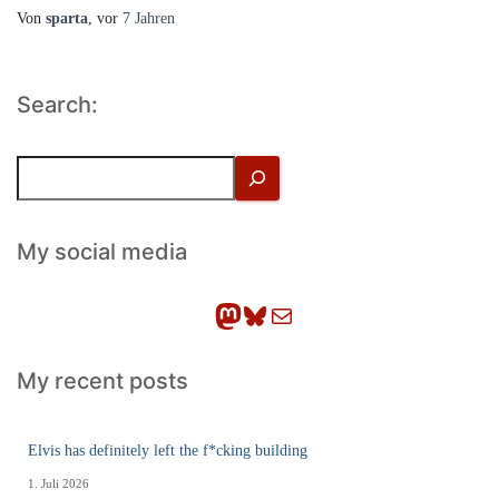
Von
sparta
, vor
7 Jahren
Search:
S
u
c
h
My social media
e
n
Mastodon
Bluesky
E-Mail
My recent posts
Elvis has definitely left the f*cking building
1. Juli 2026