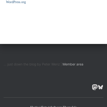
WordPress.org
... just down the blog by Peter Wenz |
Member area
MASTODON
BLUESK