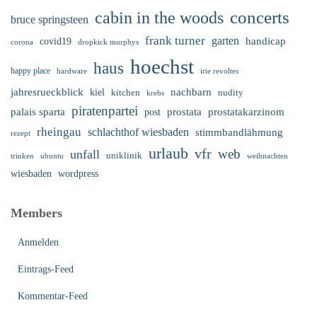
cabin in the woods
concerts
bruce springsteen
frank turner
garten
handicap
covid19
corona
dropkick murphys
hoechst
haus
happy place
irie revoltes
hardware
nachbarn
jahresrueckblick
kiel
nudity
kitchen
krebs
piratenpartei
palais sparta
prostata
prostatakarzinom
post
rheingau
schlachthof wiesbaden
stimmbandlähmung
rezept
urlaub
vfr
web
unfall
uniklinik
trinken
ubuntu
weihnachten
wiesbaden
wordpress
Members
Anmelden
Eintrags-Feed
Kommentar-Feed