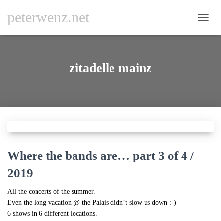
peterwenz.net
NAVI
UMSC
zitadelle mainz
Where the bands are… part 3 of 4 /
2019
All the concerts of the summer.
Even the long vacation @ the Palais didn’t slow us down :-)
6 shows in 6 different locations.