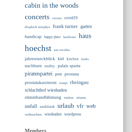
cabin in the woods
concerts
covid19
corona
frank turner
garten
dropkick murphys
haus
handicap
happy place
hardware
hoechst
irie revoltes
jahresrueckblick
kiel
kitchen
krebs
nachbarn
palais sparta
nudity
piratenpartei
prostata
post
rheingau
prostatakarzinom
rezept
schlachthof wiesbaden
stimmbandlähmung
trinken
ubuntu
urlaub
vfr
web
unfall
uniklinik
wiesbaden
wordpress
weihnachten
Members