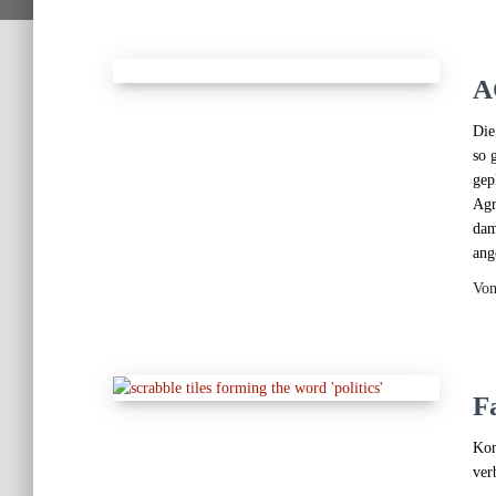
A
Die
so 
gep
Agr
dam
ang
Vo
F
Kom
ver