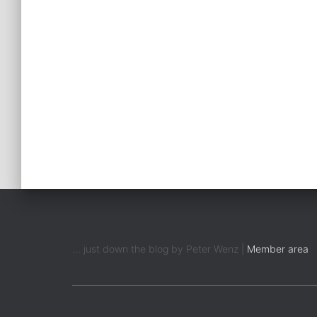
... just down the blog by Peter Wenz |
Member area