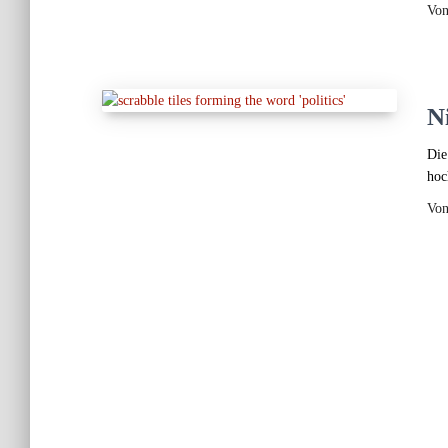
Vo
N
Die
hoc
Vo