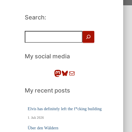
Search:
S
u
c
h
My social media
e
n
Mastodon
Bluesky
E-Mail
My recent posts
Elvis has definitely left the f*cking building
1. Juli 2026
Über den Wäldern