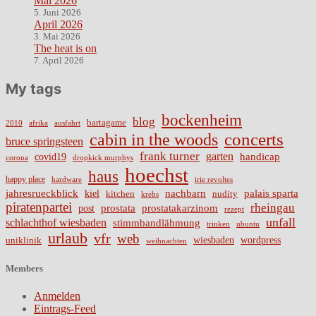
Mai 2026
5. Juni 2026
April 2026
3. Mai 2026
The heat is on
7. April 2026
My tags
bockenheim
blog
bartagame
2010
ausfahrt
afrika
cabin in the woods
concerts
bruce springsteen
frank turner
garten
handicap
covid19
corona
dropkick murphys
hoechst
haus
happy place
irie revoltes
hardware
nachbarn
jahresrueckblick
palais sparta
kiel
nudity
kitchen
krebs
piratenpartei
rheingau
prostata
prostatakarzinom
post
rezept
unfall
schlachthof wiesbaden
stimmbandlähmung
trinken
ubuntu
urlaub
vfr
web
wiesbaden
wordpress
uniklinik
weihnachten
Members
Anmelden
Eintrags-Feed