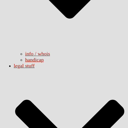
info / whois
handicap
legal stuff