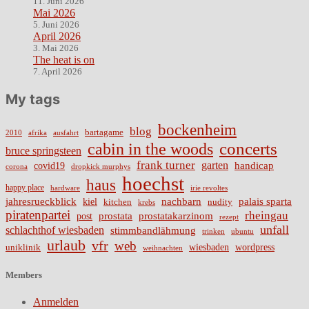
11. Juni 2026
Mai 2026
5. Juni 2026
April 2026
3. Mai 2026
The heat is on
7. April 2026
My tags
bockenheim
blog
bartagame
2010
ausfahrt
afrika
cabin in the woods
concerts
bruce springsteen
frank turner
garten
handicap
covid19
corona
dropkick murphys
hoechst
haus
happy place
irie revoltes
hardware
nachbarn
jahresrueckblick
palais sparta
kiel
nudity
kitchen
krebs
piratenpartei
rheingau
prostata
prostatakarzinom
post
rezept
unfall
schlachthof wiesbaden
stimmbandlähmung
trinken
ubuntu
urlaub
vfr
web
wiesbaden
wordpress
uniklinik
weihnachten
Members
Anmelden