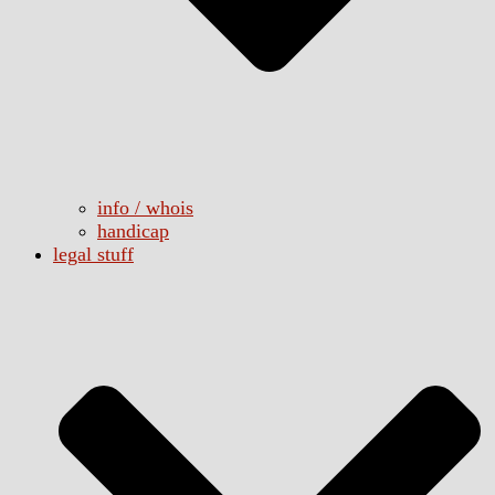
info / whois
handicap
legal stuff