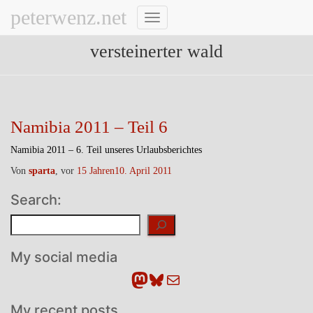
peterwenz.net
Navigation
umschalten
versteinerter wald
Namibia 2011 – Teil 6
Namibia 2011 – 6. Teil unseres Urlaubsberichtes
Von
sparta
, vor
15 Jahren
10. April 2011
Search:
Suchen
My social media
Mastodon
Bluesky
E-Mail
My recent posts