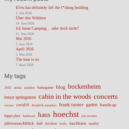
Elvis has definitely left the f*cking building
1. Juli 2026
Über den Wäldern
19. Juni 2026
Ich hasse Camping… oder doch nicht?
11. Juni 2026
Mai 2026
5. Juni 2026
April 2026
3. Mai 2026
The heat is on
7. April 2026
My tags
bockenheim
blog
bartagame
2010
ausfahrt
afrika
cabin in the woods
concerts
bruce springsteen
frank turner
garten
handicap
covid19
corona
dropkick murphys
hoechst
haus
happy place
irie revoltes
hardware
nachbarn
jahresrueckblick
kiel
nudity
kitchen
krebs