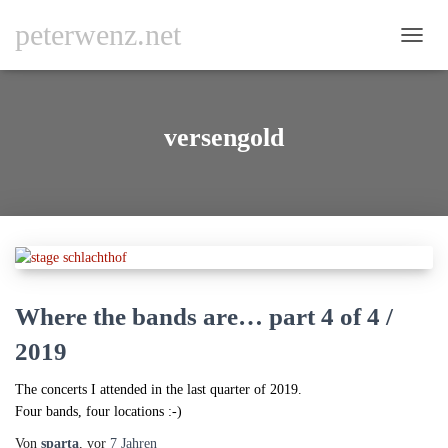
peterwenz.net
NAVI
UMSC
versengold
Where the bands are… part 4 of 4 /
2019
The concerts I attended in the last quarter of 2019.
Four bands, four locations :-)
Von
sparta
, vor
7 Jahren