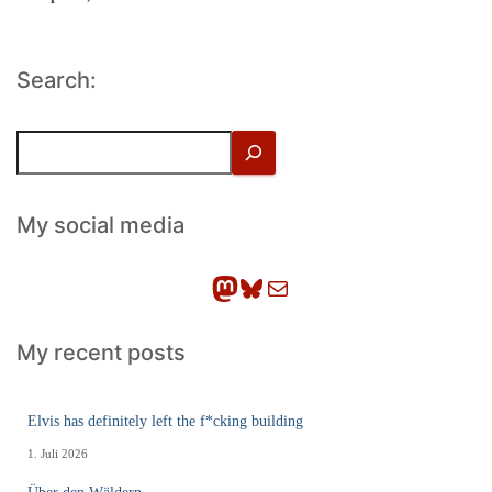
Search:
S
u
c
h
My social media
e
n
Mastodon
Bluesky
E-Mail
My recent posts
Elvis has definitely left the f*cking building
1. Juli 2026