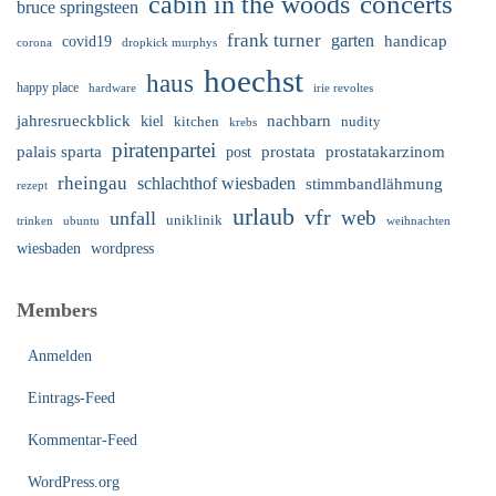
cabin in the woods
concerts
bruce springsteen
frank turner
garten
handicap
covid19
corona
dropkick murphys
hoechst
haus
happy place
irie revoltes
hardware
nachbarn
jahresrueckblick
kiel
nudity
kitchen
krebs
piratenpartei
palais sparta
prostata
prostatakarzinom
post
rheingau
schlachthof wiesbaden
stimmbandlähmung
rezept
urlaub
vfr
web
unfall
uniklinik
trinken
ubuntu
weihnachten
wiesbaden
wordpress
Members
Anmelden
Eintrags-Feed
Kommentar-Feed
WordPress.org