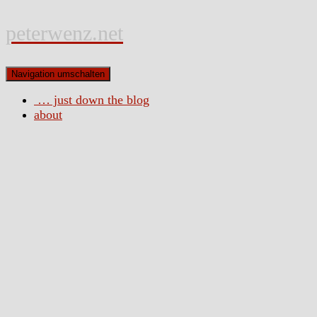
peterwenz.net
Navigation umschalten
… just down the blog
about