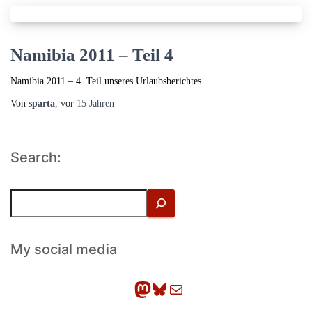
Namibia 2011 – Teil 4
Namibia 2011 – 4. Teil unseres Urlaubsberichtes
Von
sparta
, vor
15 Jahren
Search:
S
u
c
h
My social media
e
n
Mastodon
Bluesky
E-Mail