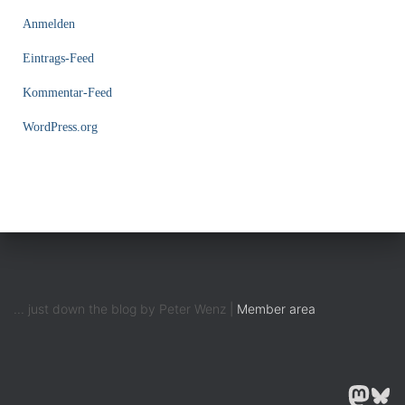
Anmelden
Eintrags-Feed
Kommentar-Feed
WordPress.org
... just down the blog by Peter Wenz |
Member area
MASTODON
BLUESK