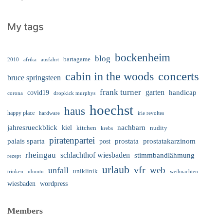
My tags
bockenheim
blog
bartagame
2010
ausfahrt
afrika
cabin in the woods
concerts
bruce springsteen
frank turner
garten
handicap
covid19
corona
dropkick murphys
hoechst
haus
happy place
irie revoltes
hardware
nachbarn
jahresrueckblick
kiel
nudity
kitchen
krebs
piratenpartei
palais sparta
prostata
prostatakarzinom
post
rheingau
schlachthof wiesbaden
stimmbandlähmung
rezept
urlaub
vfr
web
unfall
uniklinik
trinken
ubuntu
weihnachten
wiesbaden
wordpress
Members