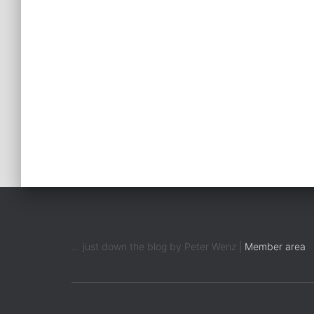
... just down the blog by Peter Wenz |
Member area