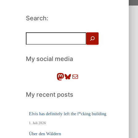
Search:
S
u
c
h
My social media
e
n
Mastodon
Bluesky
E-Mail
My recent posts
Elvis has definitely left the f*cking building
1. Juli 2026
Über den Wäldern