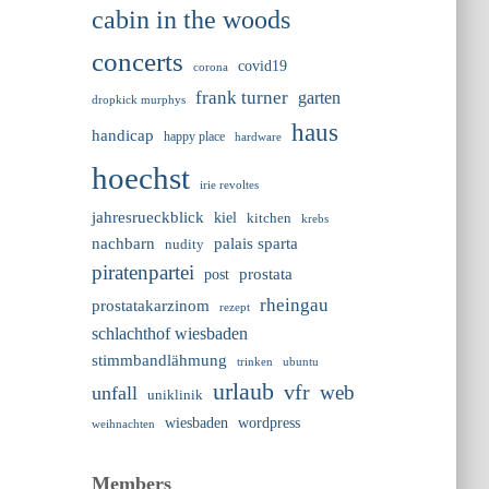
cabin in the woods
concerts
covid19
corona
frank turner
garten
dropkick murphys
haus
handicap
happy place
hardware
hoechst
irie revoltes
jahresrueckblick
kiel
kitchen
krebs
nachbarn
palais sparta
nudity
piratenpartei
prostata
post
rheingau
prostatakarzinom
rezept
schlachthof wiesbaden
stimmbandlähmung
trinken
ubuntu
urlaub
vfr
web
unfall
uniklinik
wiesbaden
wordpress
weihnachten
Members