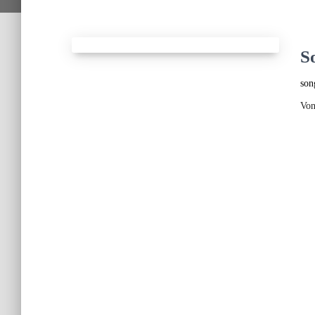
S
son
Vo