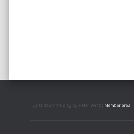
... just down the blog by Peter Wenz |
Member area