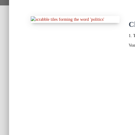
C
1. 
Vo