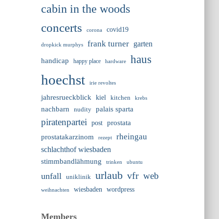
cabin in the woods
concerts
covid19
corona
frank turner
garten
dropkick murphys
haus
handicap
happy place
hardware
hoechst
irie revoltes
jahresrueckblick
kiel
kitchen
krebs
nachbarn
palais sparta
nudity
piratenpartei
prostata
post
rheingau
prostatakarzinom
rezept
schlachthof wiesbaden
stimmbandlähmung
trinken
ubuntu
urlaub
vfr
web
unfall
uniklinik
wiesbaden
wordpress
weihnachten
Members