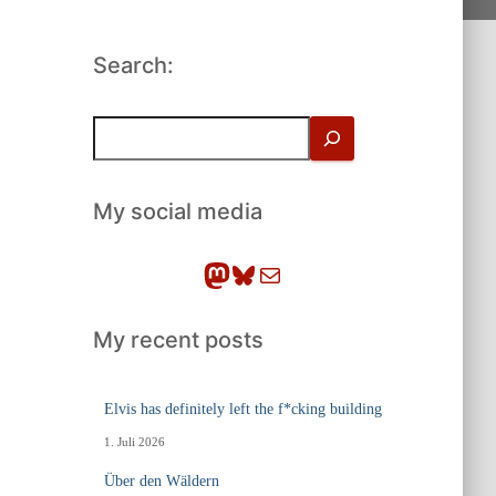
Search:
S
u
c
h
My social media
e
n
Mastodon
Bluesky
E-Mail
My recent posts
Elvis has definitely left the f*cking building
1. Juli 2026
Über den Wäldern