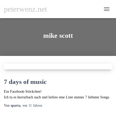
peterwenz.net
NAVI
UMSC
mike scott
7 days of music
Ein Facebook-Stöckchen!
Ich tu es herrurbach nach und liefere eine Liste meiner 7 liebsten Songs.
Von
sparta
, vor
11 Jahren