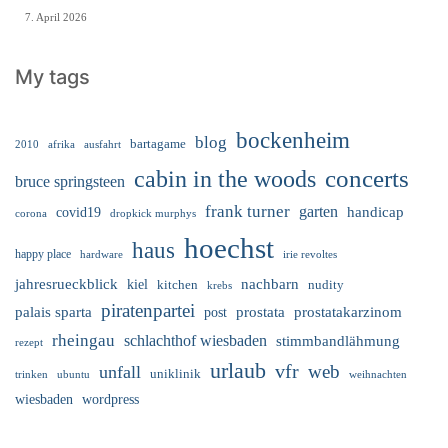
7. April 2026
My tags
bockenheim
blog
bartagame
2010
ausfahrt
afrika
cabin in the woods
concerts
bruce springsteen
frank turner
garten
handicap
covid19
corona
dropkick murphys
hoechst
haus
happy place
irie revoltes
hardware
nachbarn
jahresrueckblick
kiel
nudity
kitchen
krebs
piratenpartei
palais sparta
prostata
prostatakarzinom
post
rheingau
schlachthof wiesbaden
stimmbandlähmung
rezept
urlaub
vfr
web
unfall
uniklinik
trinken
ubuntu
weihnachten
wiesbaden
wordpress