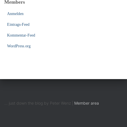
Members
Anmelden
Eintrags-Feed
Kommentar-Feed
WordPress.org
... just down the blog by Peter Wenz |
Member area
MASTODON
BLUESK