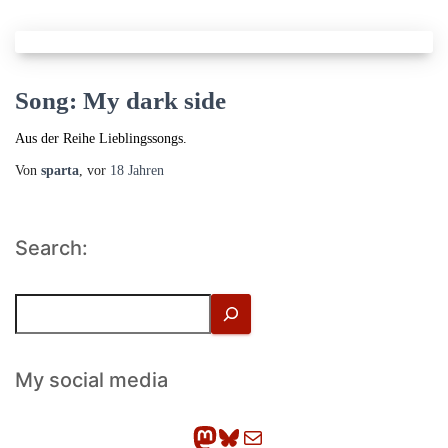
Song: My dark side
Aus der Reihe Lieblingssongs.
Von
sparta
, vor
18 Jahren
Search:
S
u
c
h
My social media
e
n
Mastodon
Bluesky
E-Mail