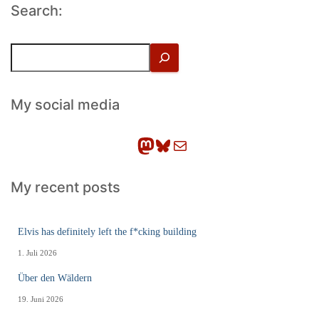
Search:
S
u
c
h
My social media
e
n
Mastodon
Bluesky
E-Mail
My recent posts
Elvis has definitely left the f*cking building
1. Juli 2026
Über den Wäldern
19. Juni 2026