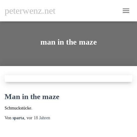
peterwenz.net
NAVI
UMSC
man in the maze
Man in the maze
Schmuckstücke.
Von
sparta
, vor
18 Jahren