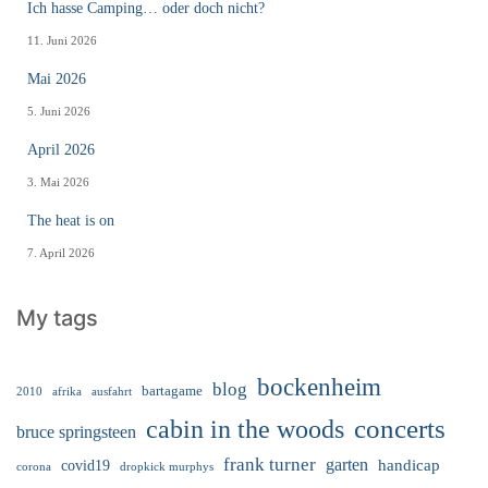
Ich hasse Camping… oder doch nicht?
11. Juni 2026
Mai 2026
5. Juni 2026
April 2026
3. Mai 2026
The heat is on
7. April 2026
My tags
bockenheim
blog
bartagame
2010
ausfahrt
afrika
cabin in the woods
concerts
bruce springsteen
frank turner
garten
handicap
covid19
corona
dropkick murphys