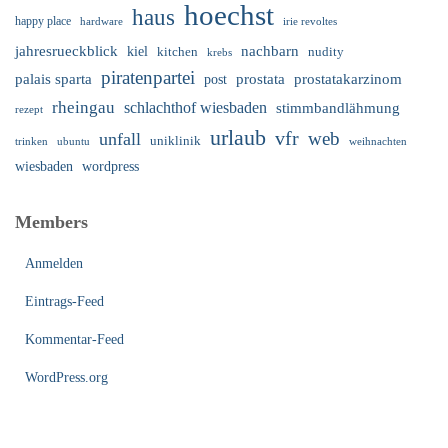
hoechst
haus
happy place
irie revoltes
hardware
nachbarn
jahresrueckblick
kiel
nudity
kitchen
krebs
piratenpartei
palais sparta
prostata
prostatakarzinom
post
rheingau
schlachthof wiesbaden
stimmbandlähmung
rezept
urlaub
vfr
web
unfall
uniklinik
trinken
ubuntu
weihnachten
wiesbaden
wordpress
Members
Anmelden
Eintrags-Feed
Kommentar-Feed
WordPress.org