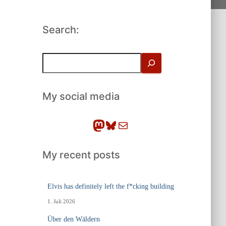
Search:
S
u
c
h
My social media
e
n
Mastodon
Bluesky
E-Mail
My recent posts
Elvis has definitely left the f*cking building
1. Juli 2026
Über den Wäldern