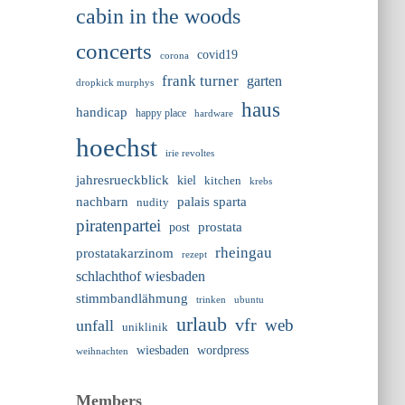
cabin in the woods
concerts
covid19
corona
frank turner
garten
dropkick murphys
haus
handicap
happy place
hardware
hoechst
irie revoltes
jahresrueckblick
kiel
kitchen
krebs
nachbarn
palais sparta
nudity
piratenpartei
prostata
post
rheingau
prostatakarzinom
rezept
schlachthof wiesbaden
stimmbandlähmung
trinken
ubuntu
urlaub
vfr
web
unfall
uniklinik
wiesbaden
wordpress
weihnachten
Members