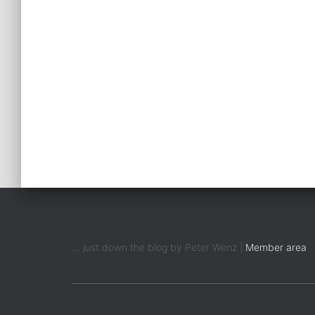
... just down the blog by Peter Wenz |
Member area