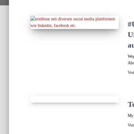
#
U
a
Weg
Abs
Vo
T
My 
Vo