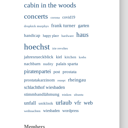
cabin in the woods
concerts
covid19
corona
frank turner
garten
dropkick murphys
haus
handicap
happy place
hardware
hoechst
irie revoltes
jahresrueckblick
kiel
kitchen
krebs
nachbarn
palais sparta
nudity
piratenpartei
prostata
post
rheingau
prostatakarzinom
rezept
schlachthof wiesbaden
stimmbandlähmung
trinken
ubuntu
urlaub
vfr
web
unfall
uniklinik
wiesbaden
wordpress
weihnachten
Members