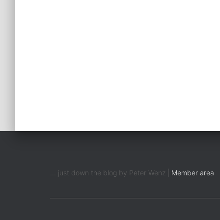
... just down the blog by Peter Wenz |
Member area