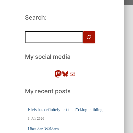
Search:
S
u
c
h
My social media
e
n
Mastodon
Bluesky
E-Mail
My recent posts
Elvis has definitely left the f*cking building
1. Juli 2026
Über den Wäldern